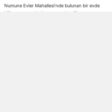
Numune Evler Mahallesi'nde bulunan bir evde
bilinmeyen nedenle yangın çıktı. Olay,
çevredekiler tarafından fark edilerek yetkililere
bildirildi.
Hatay Büyükşehir Belediyesi'ne bağlı itfaiye
ekipleri hızla olay yerine ulaştı. Yangın,