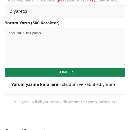
Yorum yapmak için, isterseniz
giriş
yapabilir veya
kayıt
olabilirsiniz.
Yorum Yazın (500 Karakter)
GÖNDER
Yorum yazma kurallarını
okudum ve kabul ediyorum
* Bu içerik ile ilgili yorum yok, ilk yorumu siz yazın, tartışalım *