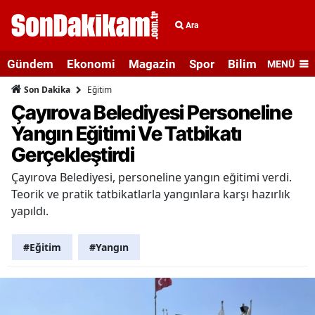
Ara
Gündem
Ekonomi
Magazin
Spor
Bilim ve Teknolo
MENÜ
Eğitim
Son Dakika
Çayırova Belediyesi Personeline
Yangın Eğitimi Ve Tatbikatı
Gerçekleştirdi
Çayırova Belediyesi, personeline yangın eğitimi verdi.
Teorik ve pratik tatbikatlarla yangınlara karşı hazırlık
yapıldı.
#Eğitim
#Yangın