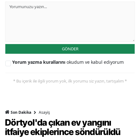
GÖNDER
Yorum yazma kurallarını
okudum ve kabul ediyorum
* Bu içerik ile ilgili yorum yok, ilk yorumu siz yazın, tartışalım *
Asayiş
Son Dakika
Dörtyol'da çıkan ev yangını
itfaiye ekiplerince söndürüldü