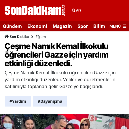
Ara
Gündem
Ekonomi
Magazin
Spor
Bilim ve Teknolo
MENÜ
Eğitim
Son Dakika
Çeşme Namık Kemal İlkokulu
öğrencileri Gazze için yardım
etkinliği düzenledi.
Çeşme Namık Kemal İlkokulu öğrencileri Gazze için
yardım etkinliği düzenledi. Veliler ve öğretmenlerin
katılımıyla toplanan gelir Gazze'ye bağışlandı.
#Yardım
#Dayanışma