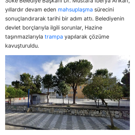
Söke Belediye Başkanı Dr. Mustafa İberya Arıkan,
yıllardır devam eden
mahsuplaşma
sürecini
sonuçlandırarak tarihi bir adım attı. Belediyenin
devlet borçlarıyla ilgili sorunlar, Hazine
taşınmazlarıyla
trampa
yapılarak çözüme
kavuşturuldu.