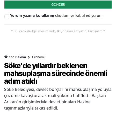
GÖNDER
Yorum yazma kurallarını
okudum ve kabul ediyorum
* Bu içerik ile ilgili yorum yok, ilk yorumu siz yazın, tartışalım *
Ekonomi
Son Dakika
Söke'de yıllardır beklenen
mahsuplaşma sürecinde önemli
adım atıldı
Söke Belediyesi, devlet borçlarını mahsuplaşma yoluyla
çözüme kavuşturarak mali yükünü hafifletti. Başkan
Arıkan’ın girişimleriyle devlet binaları Hazine
taşınmazlarıyla takas edildi.