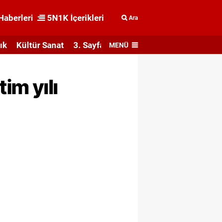
Haberleri
5N1K İçerikleri
Ara
ık
Kültür Sanat
3. Sayfa
MENÜ
im yılı