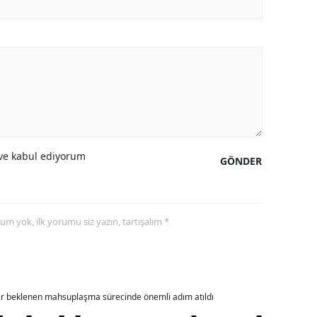
amsun
irt
inop
ivas
ekirdağ
e kabul ediyorum
GÖNDER
okat
rabzon
yorum yok, ilk yorumu siz yazın, tartışalım *
unceli
anlıurfa
şak
dır beklenen mahsuplaşma sürecinde önemli adım atıldı
an