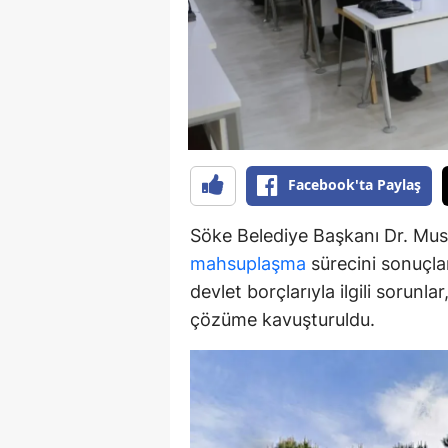
Y
K
Ki
O
Facebook'ta Paylaş
D
Söke Belediye Başkanı Dr. Must
mahsuplaşma
sürecini sonuçlan
devlet borçlarıyla ilgili sorunl
çözüme kavuşturuldu.