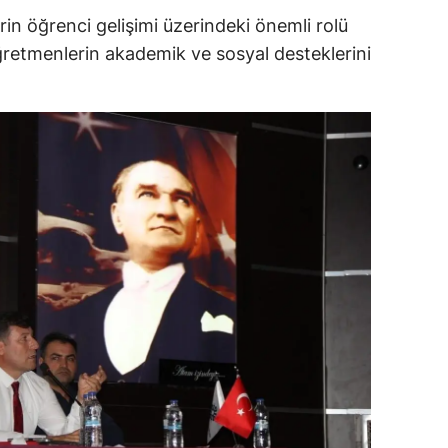
in öğrenci gelişimi üzerindeki önemli rolü
ersin
ğretmenlerin akademik ve sosyal desteklerini
stanbul
zmir
ars
astamonu
ayseri
rklareli
ırşehir
ocaeli
onya
ütahya