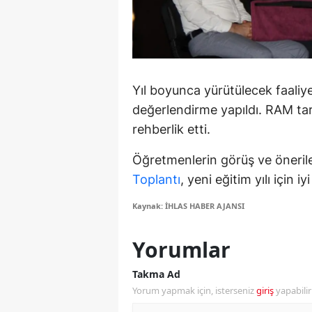
M
M
K
Yıl boyunca yürütülecek faaliye
M
değerlendirme yapıldı. RAM ta
rehberlik etti.
M
Öğretmenlerin görüş ve öneril
M
Toplantı
, yeni eğitim yılı için i
N
Kaynak: İHLAS HABER AJANSI
N
Yorumlar
O
Takma Ad
R
Yorum yapmak için, isterseniz
giriş
yapabili
S