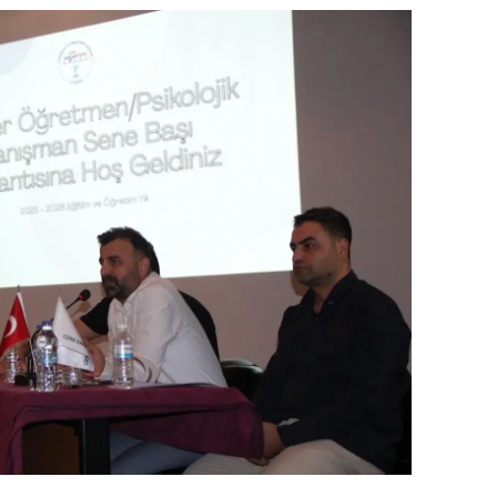
dirne
lazığ
rzincan
rzurum
skişehir
aziantep
iresun
ümüşhane
akkari
atay
sparta