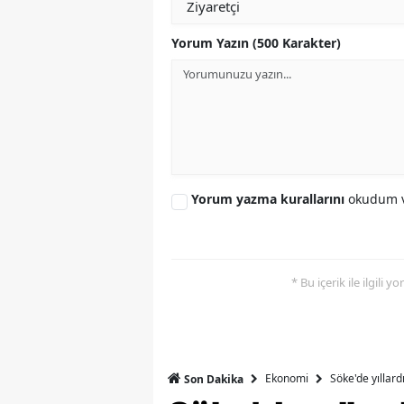
S
Yorum Yazın (500 Karakter)
Si
S
S
T
Yorum yazma kurallarını
okudum v
T
T
* Bu içerik ile ilgili 
T
Ş
U
Ekonomi
Söke'de yıllar
Son Dakika
V