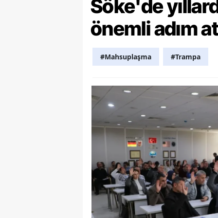
Söke'de yılla
Y
önemli adım at
Z
#Mahsuplaşma
#Trampa
A
B
K
K
B
Ş
B
A
I