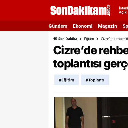
İstan
Açık
A
Gündem
Ekonomi
Magazin
Sp
A
Eğitim
Cizre’de rehber öğ
Son Dakika
A
Cizre’de rehber
A
toplantısı gerç
A
A
#Eğitim
#Toplantı
A
A
A
B