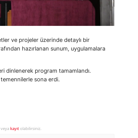
alatya
anisa
ahramanmaraş
tler ve projeler üzerinde detaylı bir
ardin
rafından hazırlanan sunum, uygulamalara
uğla
eri dinlenerek program tamamlandı.
uş
yi temennilerle sona erdi.
evşehir
iğde
rdu
ize
r veya
kayıt
olabilirsiniz.
akarya