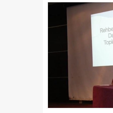
E
E
E
E
E
G
G
G
H
H
I