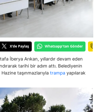
alova
arabük
lis
smaniye
X'de Paylaş
Whatsapp'tan Gönder
üzce
afa İberya Arıkan, yıllardır devam eden
dırarak tarihi bir adım attı. Belediyenin
ar, Hazine taşınmazlarıyla
trampa
yapılarak