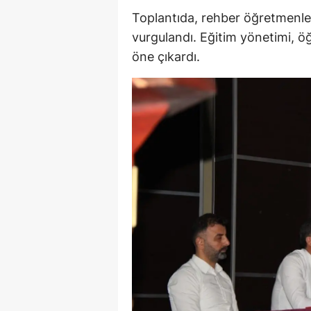
Toplantıda, rehber öğretmenler
M
vurgulandı. Eğitim yönetimi, ö
İ
öne çıkardı.
İ
K
K
K
Kı
K
K
K
K