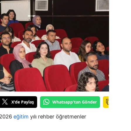
ilecik
ingöl
tlis
olu
urdur
ursa
anakkale
ankırı
X'de Paylaş
Whatsapp'tan Gönder
orum
enizli
5-2026
eğitim
yılı rehber öğretmenler
iyarbakır