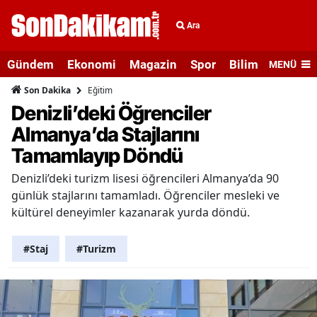
Ara
Gündem
Ekonomi
Magazin
Spor
Bilim ve Teknolo
MENÜ
Eğitim
Son Dakika
Denizli’deki Öğrenciler
Almanya’da Stajlarını
Tamamlayıp Döndü
Denizli’deki turizm lisesi öğrencileri Almanya’da 90
günlük stajlarını tamamladı. Öğrenciler mesleki ve
kültürel deneyimler kazanarak yurda döndü.
#Staj
#Turizm