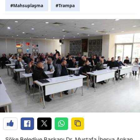
#Mahsuplaşma
#Trampa
Söke Belediye Başkanı Dr. Mustafa İberya Arıkan,