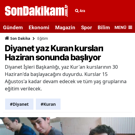
Ara
Gündem
Ekonomi
Magazin
Spor
Bilim ve Teknolo
MENÜ
Eğitim
Son Dakika
Diyanet yaz Kuran kursları
Haziran sonunda başlıyor
Diyanet İşleri Başkanlığı, yaz Kur'an kurslarının 30
Haziran'da başlayacağını duyurdu. Kurslar 15
Ağustos'a kadar devam edecek ve tüm yaş gruplarına
eğitim verilecek.
#Diyanet
#Kuran