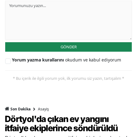
GÖNDER
Yorum yazma kurallarını
okudum ve kabul ediyorum
* Bu içerik ile ilgili yorum yok, ilk yorumu siz yazın, tartışalım *
Asayiş
Son Dakika
Dörtyol'da çıkan ev yangını
itfaiye ekiplerince söndürüldü