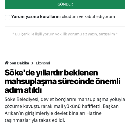
GÖNDER
Yorum yazma kurallarını
okudum ve kabul ediyorum
* Bu içerik ile ilgili yorum yok, ilk yorumu siz yazın, tartışalım *
Ekonomi
Son Dakika
Söke'de yıllardır beklenen
mahsuplaşma sürecinde önemli
adım atıldı
Söke Belediyesi, devlet borçlarını mahsuplaşma yoluyla
çözüme kavuşturarak mali yükünü hafifletti. Başkan
Arıkan’ın girişimleriyle devlet binaları Hazine
taşınmazlarıyla takas edildi.