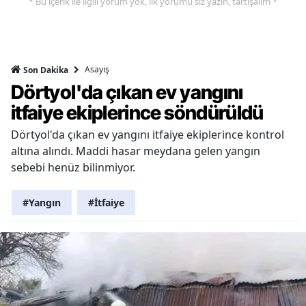
* Bu içerik ile ilgili yorum yok, ilk yorumu siz yazın, tartışalım *
Asayiş
Son Dakika
Dörtyol'da çıkan ev yangını
itfaiye ekiplerince söndürüldü
Dörtyol'da çıkan ev yangını itfaiye ekiplerince kontrol
altına alındı. Maddi hasar meydana gelen yangın
sebebi henüz bilinmiyor.
#Yangın
#İtfaiye