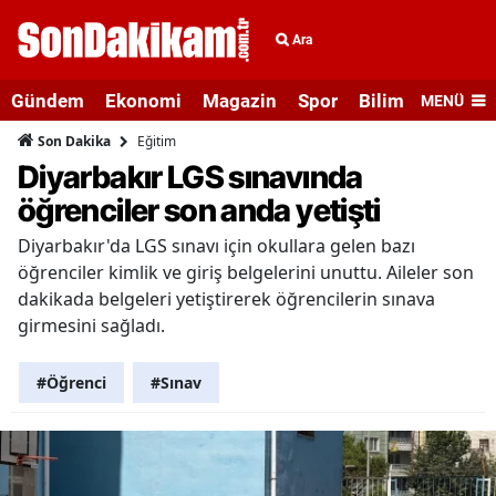
Ara
Gündem
Ekonomi
Magazin
Spor
Bilim ve Teknolo
MENÜ
Eğitim
Son Dakika
Diyarbakır LGS sınavında
öğrenciler son anda yetişti
Diyarbakır'da LGS sınavı için okullara gelen bazı
öğrenciler kimlik ve giriş belgelerini unuttu. Aileler son
dakikada belgeleri yetiştirerek öğrencilerin sınava
girmesini sağladı.
#Öğrenci
#Sınav