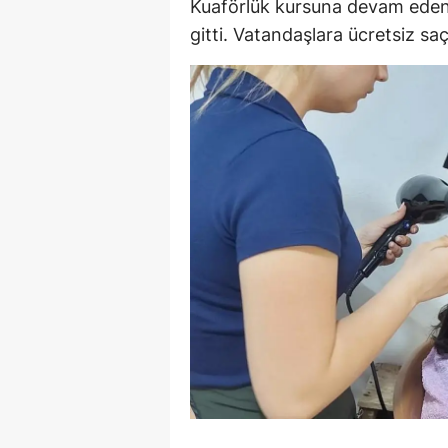
Kuaförlük kursuna devam eden k
E
gitti. Vatandaşlara ücretsiz saç
E
E
E
E
G
G
G
H
H
I