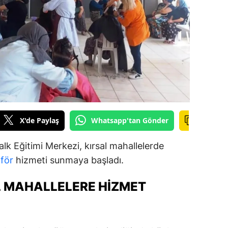
ilecik
ingöl
tlis
olu
urdur
ursa
X'de Paylaş
Whatsapp'tan Gönder
anakkale
alk Eğitimi Merkezi, kırsal mahallelerde
ankırı
för
hizmeti sunmaya başladı.
orum
L MAHALLELERE HIZMET
enizli
iyarbakır