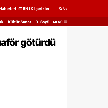
Haberleri
5N1K İçerikleri
Ara
ık
Kültür Sanat
3. Sayfa
MENÜ
uaför götürdü