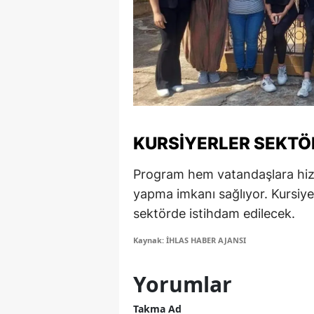
S
Si
S
S
T
KURSIYERLER SEKTÖ
T
Program hem vatandaşlara hiz
yapma imkanı sağlıyor. Kursiye
T
sektörde istihdam edilecek.
T
Kaynak: İHLAS HABER AJANSI
Ş
Yorumlar
U
Takma Ad
V