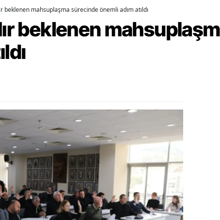
dır beklenen mahsuplaşma sürecinde önemli adım atıldı
alova
rdır beklenen mahsuplaş
arabük
ıldı
lis
smaniye
üzce