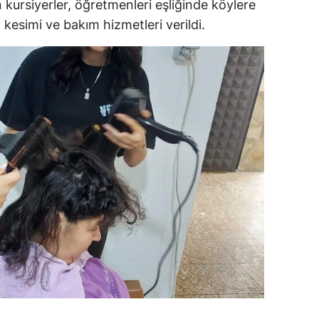
ursiyerler, öğretmenleri eşliğinde köylere
dirne
 kesimi ve bakım hizmetleri verildi.
lazığ
rzincan
rzurum
skişehir
aziantep
iresun
ümüşhane
akkari
atay
sparta