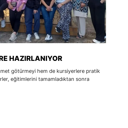
amsun
irt
inop
ivas
ekirdağ
RE HAZIRLANIYOR
okat
met götürmeyi hem de kursiyerlere pratik
rler, eğitimlerini tamamladıktan sonra
rabzon
unceli
anlıurfa
şak
an