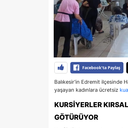
B
B
Bi
B
B
B
Facebook'ta Paylaş
Ç
Balıkesir'in Edremit ilçesinde H
Ç
yaşayan kadınlara ücretsiz
kua
Ç
KURSIYERLER KIRSA
D
GÖTÜRÜYOR
D