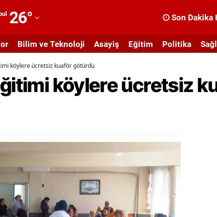
26
°
bul
Son Dakika 
dana
or
Bilim ve Teknoloji
Asayiş
Eğitim
Politika
Sağl
dıyaman
imi köylere ücretsiz kuaför götürdü
fyonkarahisar
ğitimi köylere ücretsiz k
ğrı
masya
nkara
ntalya
rtvin
ydın
alıkesir