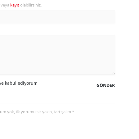
r veya
kayıt
olabilirsiniz.
ozgat
onguldak
ksaray
ayburt
araman
ırıkkale
e kabul ediyorum
GÖNDER
atman
ırnak
yorum yok, ilk yorumu siz yazın, tartışalım *
artın
rdahan
ğdır