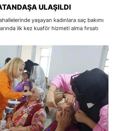
ATANDAŞA ULAŞILDI
ersin
allelerinde yaşayan kadınlara saç bakımı
stanbul
arında ilk kez kuaför hizmeti alma fırsatı
zmir
ars
astamonu
ayseri
rklareli
ırşehir
ocaeli
onya
ütahya