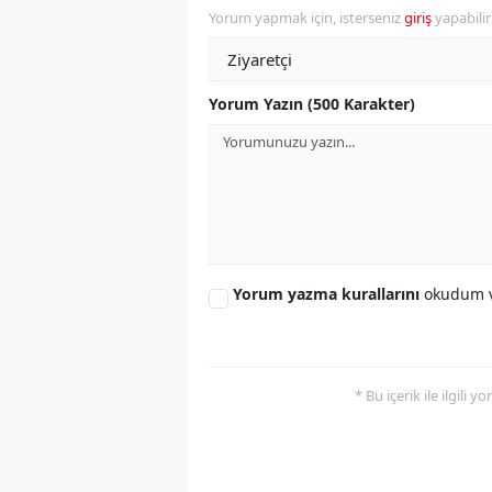
Yorum yapmak için, isterseniz
giriş
yapabili
Y
Z
Yorum Yazın (500 Karakter)
A
B
K
K
Yorum yazma kurallarını
okudum v
B
Ş
* Bu içerik ile ilgili 
B
A
I