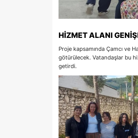
M
M
HIZMET ALANI GENIŞ
K
M
Proje kapsamında Çamcı ve Hac
götürülecek. Vatandaşlar bu h
M
getirdi.
M
N
N
O
R
S