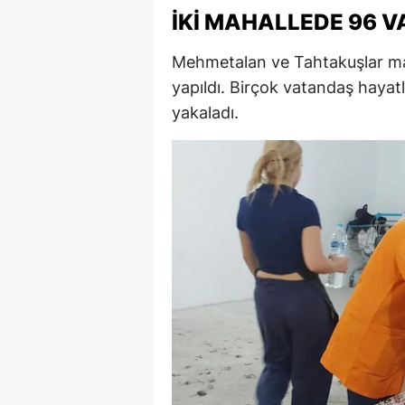
İKI MAHALLEDE 96 V
M
Mehmetalan ve Tahtakuşlar mah
İ
yapıldı. Birçok vatandaş hayatl
İ
yakaladı.
K
K
K
Kı
K
K
K
K