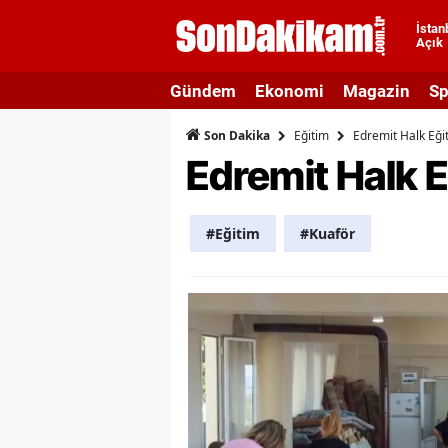
İstan
Açık
A
Gündem
Ekonomi
Magazin
Sp
A
Eğitim
Edremit Halk Eğit
Son Dakika
A
Edremit Halk E
A
A
#Eğitim
#Kuaför
A
A
A
A
B