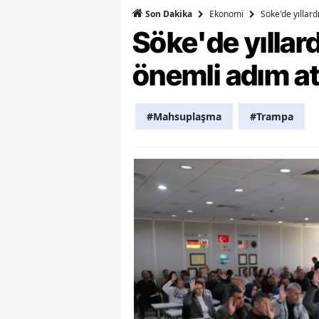
Ekonomi
Söke'de yıllar
Son Dakika
Y
Söke'de yılla
K
önemli adım at
Ki
O
#Mahsuplaşma
#Trampa
D