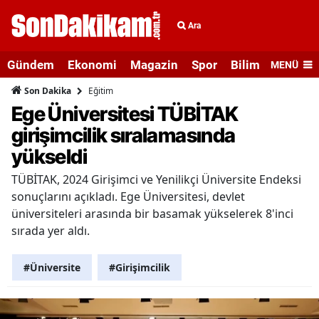
Ara
Gündem
Ekonomi
Magazin
Spor
Bilim ve Teknolo
MENÜ
Eğitim
Son Dakika
Ege Üniversitesi TÜBİTAK
girişimcilik sıralamasında
yükseldi
TÜBİTAK, 2024 Girişimci ve Yenilikçi Üniversite Endeksi
sonuçlarını açıkladı. Ege Üniversitesi, devlet
üniversiteleri arasında bir basamak yükselerek 8'inci
sırada yer aldı.
#Üniversite
#Girişimcilik