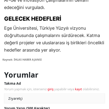
Ar-Ge ve inovasyon çalışmalarının devam
edeceğini vurguladı.
GELECEK HEDEFLERI
Ege Üniversitesi, Türkiye Yüzyılı vizyonu
doğrultusunda çalışmalarını sürdürecek. Katma
değerli projeler ve uluslararası iş birlikleri öncelikli
hedefler arasında yer alıyor.
Kaynak: İHLAS HABER AJANSI
Yorumlar
Takma Ad
Yorum yapmak için, isterseniz
giriş
yapabilir veya
kayıt
olabilirsiniz.
Yorum Yazın (500 Karakter)