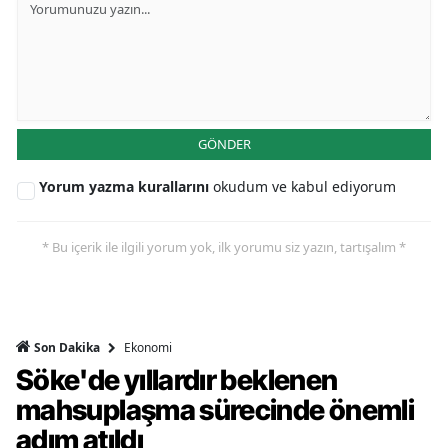
GÖNDER
Yorum yazma kurallarını
okudum ve kabul ediyorum
* Bu içerik ile ilgili yorum yok, ilk yorumu siz yazın, tartışalım *
Ekonomi
Son Dakika
Söke'de yıllardır beklenen
mahsuplaşma sürecinde önemli
adım atıldı