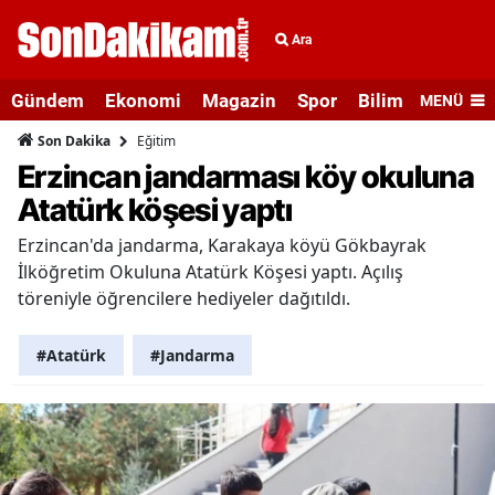
Ara
Gündem
Ekonomi
Magazin
Spor
Bilim ve Teknolo
MENÜ
Eğitim
Son Dakika
Erzincan jandarması köy okuluna
Atatürk köşesi yaptı
Erzincan'da jandarma, Karakaya köyü Gökbayrak
İlköğretim Okuluna Atatürk Köşesi yaptı. Açılış
töreniyle öğrencilere hediyeler dağıtıldı.
#Atatürk
#Jandarma