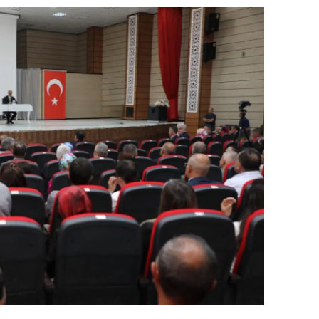
dirne
lazığ
rzincan
rzurum
skişehir
aziantep
iresun
ümüşhane
akkari
atay
sparta