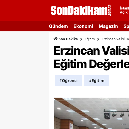
İstan
Açık
A
Gündem
Ekonomi
Magazin
Sp
A
Eğitim
Erzincan Valisi 
Son Dakika
A
Erzincan Vali
A
Eğitim Değerle
A
A
#Öğrenci
#Eğitim
A
A
A
B