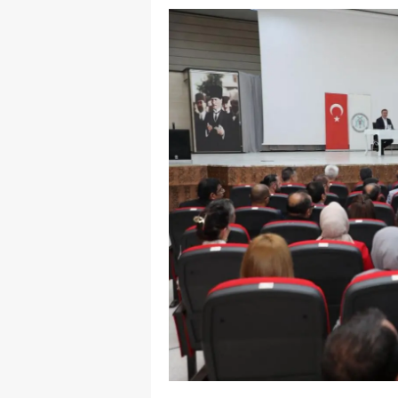
E
E
E
E
E
G
G
G
H
H
I