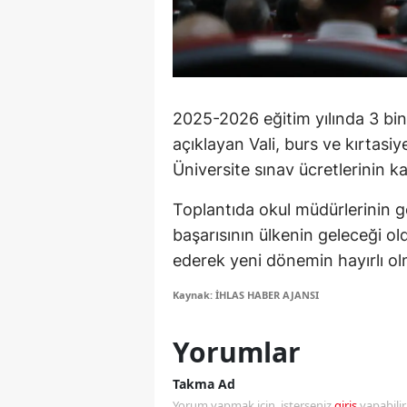
M
M
K
2025-2026 eğitim yılında 3 bi
M
açıklayan Vali, burs ve kırtasi
Üniversite sınav ücretlerinin 
M
Toplantıda okul müdürlerinin g
M
başarısının ülkenin geleceği ol
N
ederek yeni dönemin hayırlı olm
N
Kaynak: İHLAS HABER AJANSI
O
Yorumlar
R
Takma Ad
S
Yorum yapmak için, isterseniz
giriş
yapabili