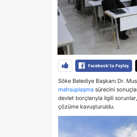
Y
K
Ki
O
D
Facebook'ta Paylaş
Söke Belediye Başkanı Dr. Must
mahsuplaşma
sürecini sonuçlan
devlet borçlarıyla ilgili sorunl
çözüme kavuşturuldu.