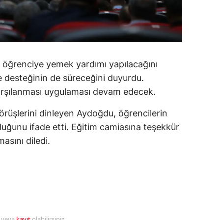
alatya
anisa
ahramanmaraş
n öğrenciye yemek yardımı yapılacağını
ardin
ye desteğinin de süreceğini duyurdu.
karşılanması uygulaması devam edecek.
uğla
örüşlerini dinleyen Aydoğdu, öğrencilerin
uş
duğunu ifade etti. Eğitim camiasına teşekkür
evşehir
asını diledi.
iğde
rdu
ize
akarya
r veya
kayıt
olabilirsiniz.