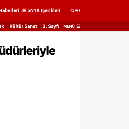
Haberleri
5N1K İçerikleri
Ara
ık
Kültür Sanat
3. Sayfa
MENÜ
üdürleriyle