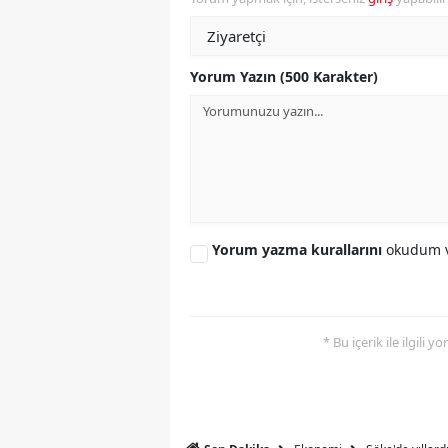
S
Si
Yorum Yazın (500 Karakter)
S
S
T
T
Yorum yazma kurallarını
okudum v
T
T
* Bu içerik ile ilgili 
Ş
U
V