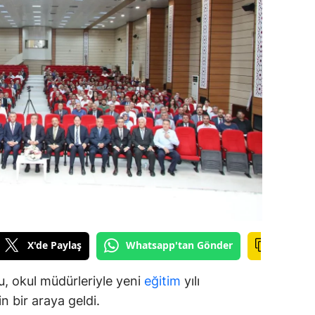
ilecik
ingöl
tlis
olu
urdur
ursa
anakkale
ankırı
X'de Paylaş
Whatsapp'tan Gönder
orum
enizli
, okul müdürleriyle yeni
eğitim
yılı
in bir araya geldi.
iyarbakır