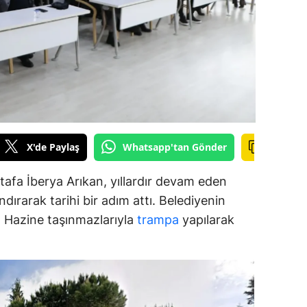
alova
arabük
lis
smaniye
üzce
X'de Paylaş
Whatsapp'tan Gönder
afa İberya Arıkan, yıllardır devam eden
dırarak tarihi bir adım attı. Belediyenin
ar, Hazine taşınmazlarıyla
trampa
yapılarak