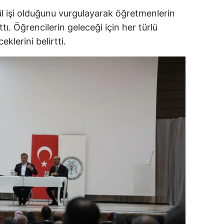
ül işi olduğunu vurgulayarak öğretmenlerin
ersin
ttı. Öğrencilerin geleceği için her türlü
stanbul
lerini belirtti.
zmir
ars
astamonu
ayseri
rklareli
ırşehir
ocaeli
onya
ütahya