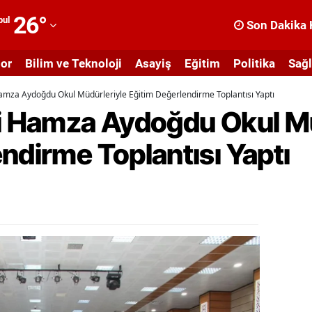
26
°
bul
Son Dakika 
dana
or
Bilim ve Teknoloji
Asayiş
Eğitim
Politika
Sağl
dıyaman
Hamza Aydoğdu Okul Müdürleriyle Eğitim Değerlendirme Toplantısı Yaptı
fyonkarahisar
si Hamza Aydoğdu Okul M
ğrı
ndirme Toplantısı Yaptı
masya
nkara
ntalya
rtvin
ydın
alıkesir