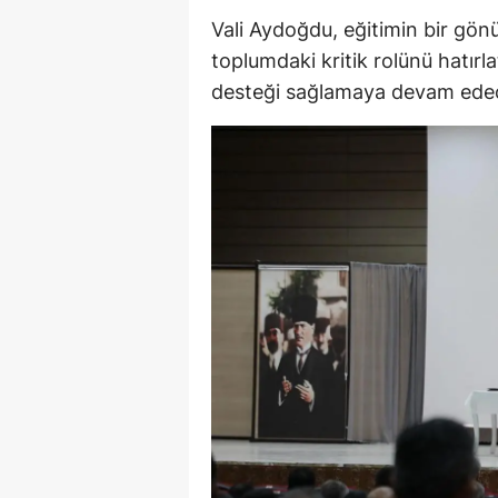
Vali Aydoğdu, eğitimin bir gön
M
toplumdaki kritik rolünü hatırla
İ
desteği sağlamaya devam edecek
İ
K
K
K
Kı
K
K
K
K