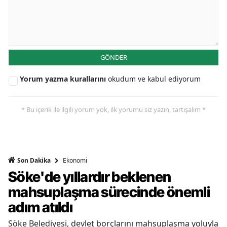
GÖNDER
Yorum yazma kurallarını
okudum ve kabul ediyorum
* Bu içerik ile ilgili yorum yok, ilk yorumu siz yazın, tartışalım *
Ekonomi
Son Dakika
Söke'de yıllardır beklenen
mahsuplaşma sürecinde önemli
adım atıldı
Söke Belediyesi, devlet borçlarını mahsuplaşma yoluyla