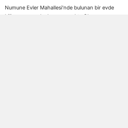
Numune Evler Mahallesi'nde bulunan bir evde
bilinmeyen nedenle yangın çıktı. Olay,
çevredekiler tarafından fark edilerek yetkililere
bildirildi.
Hatay Büyükşehir Belediyesi'ne bağlı itfaiye
ekipleri hızla olay yerine ulaştı. Yangın,