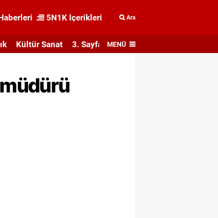
Haberleri
5N1K İçerikleri
Ara
ık
Kültür Sanat
3. Sayfa
MENÜ
u müdürü