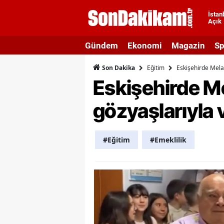
İstan
Açık
A
Gündem
Ekonomi
Magazin
Sp
A
Eğitim
Eskişehirde Mela
Son Dakika
A
Eskişehirde M
A
gözyaşlarıyla 
A
A
#Eğitim
#Emeklilik
A
A
A
B