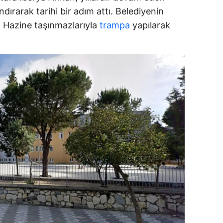
dırarak tarihi bir adım attı. Belediyenin
ozgat
ar, Hazine taşınmazlarıyla
trampa
yapılarak
onguldak
ksaray
ayburt
araman
ırıkkale
atman
ırnak
artın
rdahan
ğdır