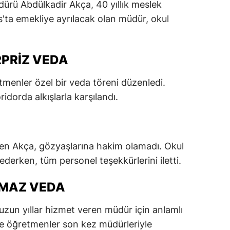
rü Abdülkadir Akça, 40 yıllık meslek
dirne
'ta emekliye ayrılacak olan müdür, okul
lazığ
rzincan
PRIZ VEDA
rzurum
menler özel bir veda töreni düzenledi.
dorda alkışlarla karşılandı.
skişehir
aziantep
iresun
nen Akça, gözyaşlarına hakim olamadı. Okul
ümüşhane
ederken, tüm personel teşekkürlerini iletti.
akkari
LMAZ VEDA
atay
uzun yıllar hizmet veren müdür için anlamlı
sparta
ve öğretmenler son kez müdürleriyle