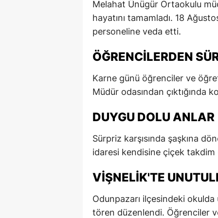
Melahat Ünügür Ortaokulu müdü
E
hayatını tamamladı. 18 Ağustos
personeline veda etti.
E
E
ÖĞRENCILERDEN SÜR
E
Karne günü öğrenciler ve öğret
Müdür odasından çıktığında kori
E
G
DUYGU DOLU ANLAR
G
Sürpriz karşısında şaşkına dö
G
idaresi kendisine çiçek takdim 
H
VIŞNELIK'TE UNUTU
H
Odunpazarı ilçesindeki okulda 
I
tören düzenlendi. Öğrenciler 