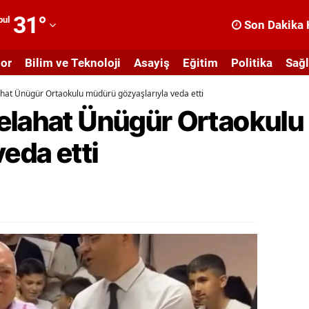
31
°
bul
Son Dakika 
dana
or
Bilim ve Teknoloji
Asayiş
Eğitim
Politika
Sağl
dıyaman
hat Ünügür Ortaokulu müdürü gözyaşlarıyla veda etti
fyonkarahisar
elahat Ünügür Ortaokul
ğrı
veda etti
masya
nkara
ntalya
rtvin
ydın
alıkesir