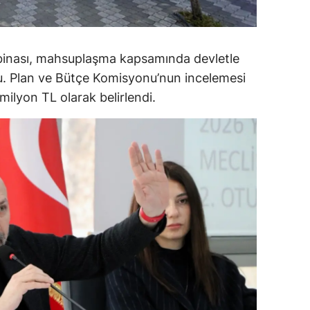
alova
arabük
 binası, mahsuplaşma kapsamında devletle
du. Plan ve Bütçe Komisyonu’nun incelemesi
lis
ilyon TL olarak belirlendi.
smaniye
üzce