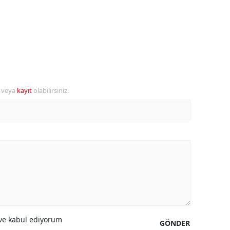
ersin
stanbul
zmir
ars
r veya
kayıt
olabilirsiniz.
astamonu
ayseri
rklareli
ırşehir
ocaeli
onya
e kabul ediyorum
GÖNDER
ütahya