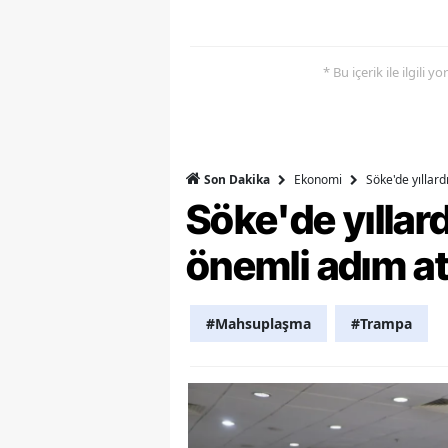
M
M
* Bu içerik ile ilgili 
K
M
Ekonomi
Söke'de yıllar
Son Dakika
M
Söke'de yılla
M
önemli adım at
N
N
#Mahsuplaşma
#Trampa
O
R
S