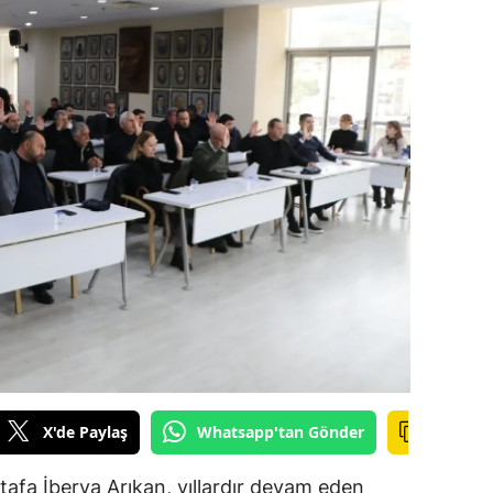
amsun
irt
inop
ivas
ekirdağ
okat
rabzon
unceli
anlıurfa
X'de Paylaş
Whatsapp'tan Gönder
şak
afa İberya Arıkan, yıllardır devam eden
an