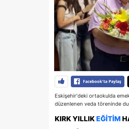
B
B
Bi
B
B
B
Ç
Facebook'ta Paylaş
Ç
Eskişehir'deki ortaokulda emek
Ç
düzenlenen veda töreninde duy
D
KIRK YILLIK
EĞITIM
H
D