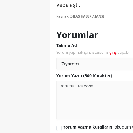
vedalaştı.
M
Kaynak: İHLAS HABER AJANSI
İ
Yorumlar
İ
K
Takma Ad
Yorum yapmak için, isterseniz
giriş
yapabili
K
K
Yorum Yazın (500 Karakter)
Kı
K
K
K
Yorum yazma kurallarını
okudum v
K