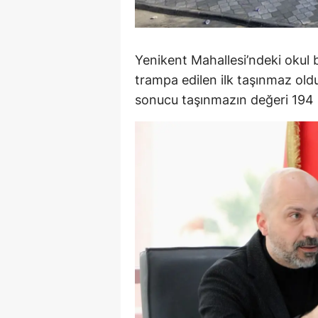
Y
K
Yenikent Mahallesi’ndeki okul
trampa edilen ilk taşınmaz ol
Ki
sonucu taşınmazın değeri 194 m
O
D