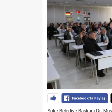
S
Si
S
S
T
T
T
T
Ş
Facebook'ta Paylaş
U
Söke Belediye Başkanı Dr. Must
V