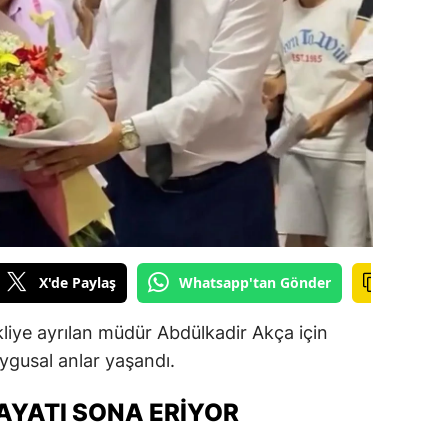
ilecik
ingöl
tlis
olu
urdur
ursa
anakkale
X'de Paylaş
Whatsapp'tan Gönder
ankırı
liye ayrılan müdür Abdülkadir Akça için
orum
gusal anlar yaşandı.
enizli
AYATI SONA ERIYOR
iyarbakır