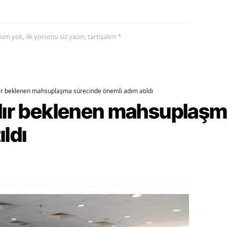
alatya
anisa
yorum yok, ilk yorumu siz yazın, tartışalım *
ahramanmaraş
ardin
dır beklenen mahsuplaşma sürecinde önemli adım atıldı
uğla
rdır beklenen mahsuplaş
uş
ıldı
evşehir
iğde
rdu
ize
akarya