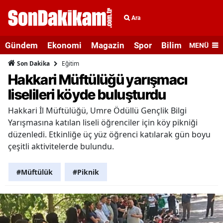
Ara
Gündem
Ekonomi
Magazin
Spor
Bilim ve Teknolo
MENÜ
Eğitim
Son Dakika
Hakkari Müftülüğü yarışmacı
liselileri köyde buluşturdu
Hakkari İl Müftülüğü, Umre Ödüllü Gençlik Bilgi
Yarışmasına katılan liseli öğrenciler için köy pikniği
düzenledi. Etkinliğe üç yüz öğrenci katılarak gün boyu
çeşitli aktivitelerde bulundu.
#Müftülük
#Piknik