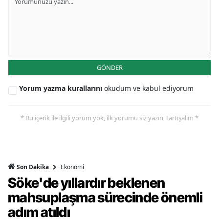
GÖNDER
Yorum yazma kurallarını
okudum ve kabul ediyorum
* Bu içerik ile ilgili yorum yok, ilk yorumu siz yazın, tartışalım *
Ekonomi
Son Dakika
Söke'de yıllardır beklenen
mahsuplaşma sürecinde önemli
adım atıldı