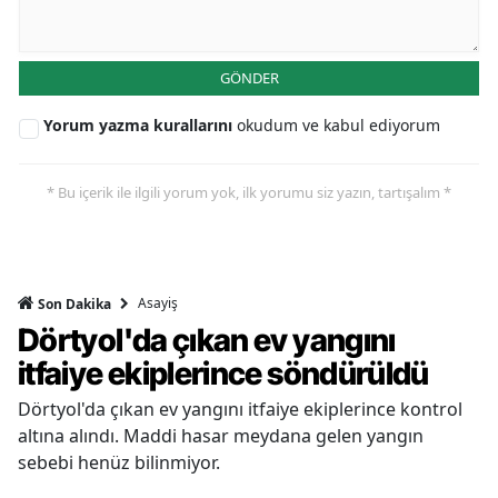
GÖNDER
Yorum yazma kurallarını
okudum ve kabul ediyorum
* Bu içerik ile ilgili yorum yok, ilk yorumu siz yazın, tartışalım *
Asayiş
Son Dakika
Dörtyol'da çıkan ev yangını
itfaiye ekiplerince söndürüldü
Dörtyol'da çıkan ev yangını itfaiye ekiplerince kontrol
altına alındı. Maddi hasar meydana gelen yangın
sebebi henüz bilinmiyor.