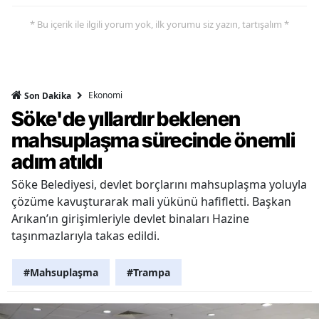
* Bu içerik ile ilgili yorum yok, ilk yorumu siz yazın, tartışalım *
Ekonomi
Son Dakika
Söke'de yıllardır beklenen
mahsuplaşma sürecinde önemli
adım atıldı
Söke Belediyesi, devlet borçlarını mahsuplaşma yoluyla
çözüme kavuşturarak mali yükünü hafifletti. Başkan
Arıkan’ın girişimleriyle devlet binaları Hazine
taşınmazlarıyla takas edildi.
#Mahsuplaşma
#Trampa