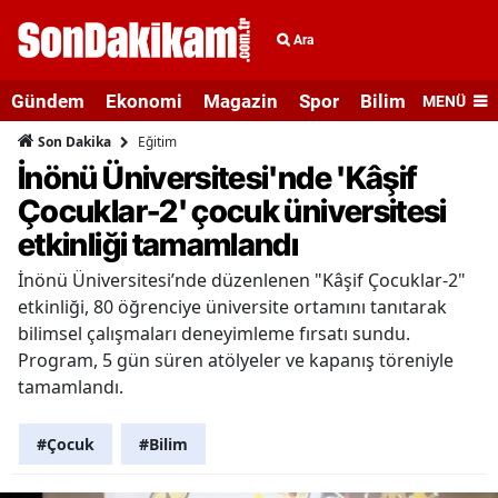
Ara
Gündem
Ekonomi
Magazin
Spor
Bilim ve Teknolo
MENÜ
Eğitim
Son Dakika
İnönü Üniversitesi'nde 'Kâşif
Çocuklar-2' çocuk üniversitesi
etkinliği tamamlandı
İnönü Üniversitesi’nde düzenlenen "Kâşif Çocuklar-2"
etkinliği, 80 öğrenciye üniversite ortamını tanıtarak
bilimsel çalışmaları deneyimleme fırsatı sundu.
Program, 5 gün süren atölyeler ve kapanış töreniyle
tamamlandı.
#Çocuk
#Bilim