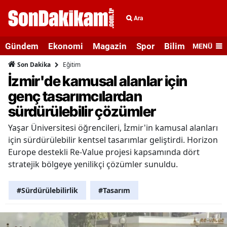
Ara
Gündem
Ekonomi
Magazin
Spor
Bilim ve Teknolo
MENÜ
Eğitim
Son Dakika
İzmir'de kamusal alanlar için
genç tasarımcılardan
sürdürülebilir çözümler
Yaşar Üniversitesi öğrencileri, İzmir'in kamusal alanları
için sürdürülebilir kentsel tasarımlar geliştirdi. Horizon
Europe destekli Re-Value projesi kapsamında dört
stratejik bölgeye yenilikçi çözümler sunuldu.
#Sürdürülebilirlik
#Tasarım