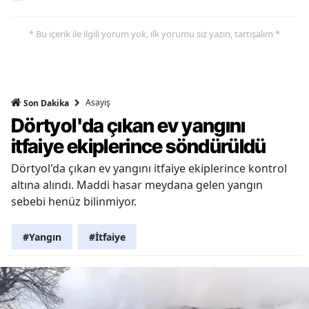
* Bu içerik ile ilgili yorum yok, ilk yorumu siz yazın, tartışalım *
Asayiş
Son Dakika
Dörtyol'da çıkan ev yangını
itfaiye ekiplerince söndürüldü
Dörtyol'da çıkan ev yangını itfaiye ekiplerince kontrol
altına alındı. Maddi hasar meydana gelen yangın
sebebi henüz bilinmiyor.
#Yangın
#İtfaiye