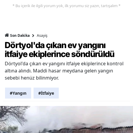
* Bu içerik ile ilgili yorum yok, ilk yorumu siz yazın, tartışalım *
Asayiş
Son Dakika
Dörtyol'da çıkan ev yangını
itfaiye ekiplerince söndürüldü
Dörtyol'da çıkan ev yangını itfaiye ekiplerince kontrol
altına alındı. Maddi hasar meydana gelen yangın
sebebi henüz bilinmiyor.
#Yangın
#İtfaiye