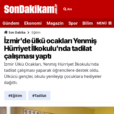
Ara
Gündem
Ekonomi
Magazin
Spor
Bilim ve Teknolo
MENÜ
Eğitim
Son Dakika
İzmir'de ülkü ocakları Yenmiş
Hürriyet İlkokulu'nda tadilat
çalışması yaptı
İzmir Ülkü Ocakları, Yenmiş Hürriyet İlkokulu'nda
tadilat çalışması yaparak öğrencilere destek oldu.
Ülkücü gençler, okulu yenileyip çocuklara hediyeler
dağıttı.
#Eğitim
#Tadilat