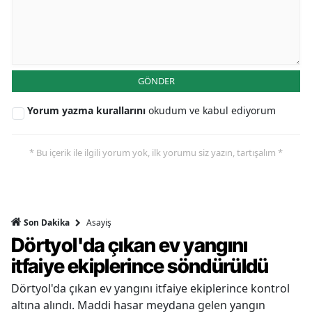
GÖNDER
Yorum yazma kurallarını
okudum ve kabul ediyorum
* Bu içerik ile ilgili yorum yok, ilk yorumu siz yazın, tartışalım *
Asayiş
Son Dakika
Dörtyol'da çıkan ev yangını
itfaiye ekiplerince söndürüldü
Dörtyol'da çıkan ev yangını itfaiye ekiplerince kontrol
altına alındı. Maddi hasar meydana gelen yangın