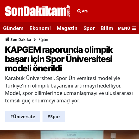
Ara
Gündem
Ekonomi
Magazin
Spor
Bilim ve Teknolo
MENÜ
Eğitim
Son Dakika
KAPGEM raporunda olimpik
başarı için Spor Üniversitesi
modeli önerildi
Karabük Üniversitesi, Spor Üniversitesi modeliyle
Türkiye'nin olimpik başarısını artırmayı hedefliyor.
Model, spor bilimlerinde uzmanlaşmayı ve uluslararası
temsili güçlendirmeyi amaçlıyor.
#Üniversite
#Spor