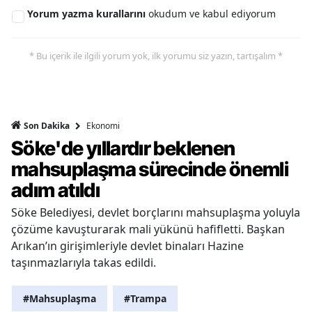
Yorum yazma kurallarını
okudum ve kabul ediyorum
* Bu içerik ile ilgili yorum yok, ilk yorumu siz yazın, tartışalım *
Ekonomi
Son Dakika
Söke'de yıllardır beklenen
mahsuplaşma sürecinde önemli
adım atıldı
Söke Belediyesi, devlet borçlarını mahsuplaşma yoluyla
çözüme kavuşturarak mali yükünü hafifletti. Başkan
Arıkan’ın girişimleriyle devlet binaları Hazine
taşınmazlarıyla takas edildi.
#Mahsuplaşma
#Trampa