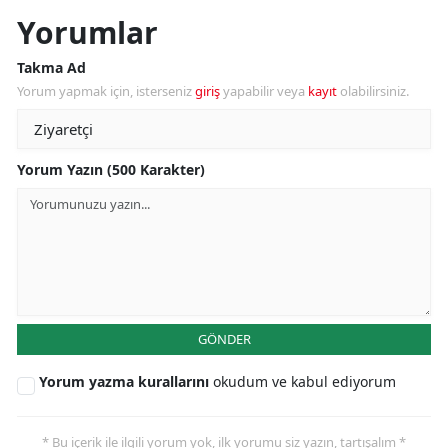
Yorumlar
Takma Ad
Yorum yapmak için, isterseniz
giriş
yapabilir veya
kayıt
olabilirsiniz.
Yorum Yazın (500 Karakter)
GÖNDER
Yorum yazma kurallarını
okudum ve kabul ediyorum
* Bu içerik ile ilgili yorum yok, ilk yorumu siz yazın, tartışalım *