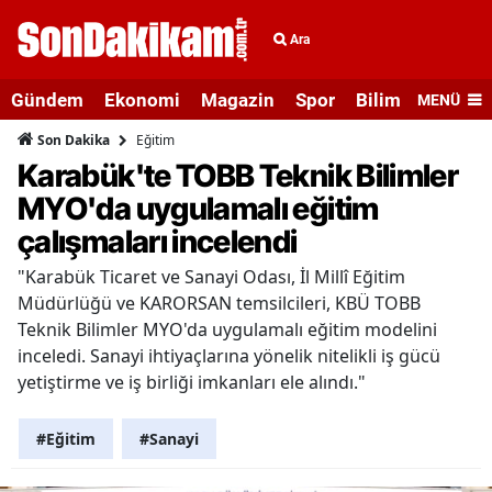
Ara
Gündem
Ekonomi
Magazin
Spor
Bilim ve Teknolo
MENÜ
Eğitim
Son Dakika
Karabük'te TOBB Teknik Bilimler
MYO'da uygulamalı eğitim
çalışmaları incelendi
"Karabük Ticaret ve Sanayi Odası, İl Millî Eğitim
Müdürlüğü ve KARORSAN temsilcileri, KBÜ TOBB
Teknik Bilimler MYO'da uygulamalı eğitim modelini
inceledi. Sanayi ihtiyaçlarına yönelik nitelikli iş gücü
yetiştirme ve iş birliği imkanları ele alındı."
#Eğitim
#Sanayi