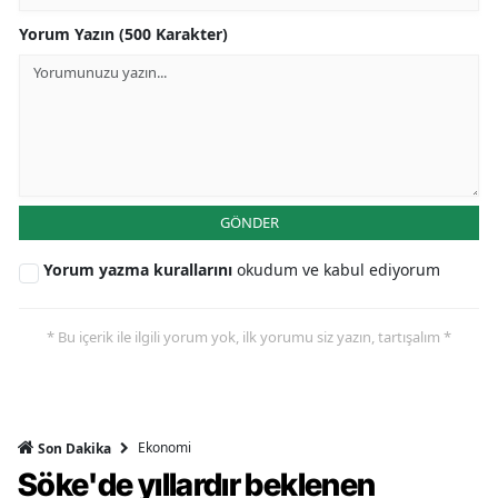
Yorum Yazın (500 Karakter)
GÖNDER
Yorum yazma kurallarını
okudum ve kabul ediyorum
* Bu içerik ile ilgili yorum yok, ilk yorumu siz yazın, tartışalım *
Ekonomi
Son Dakika
Söke'de yıllardır beklenen