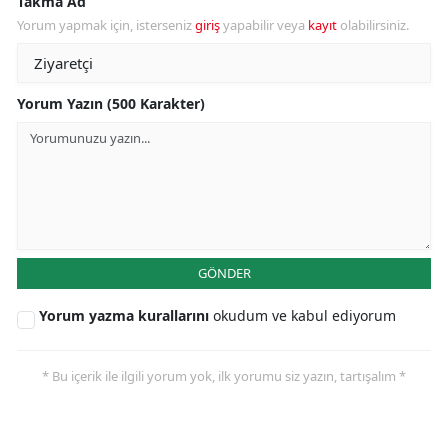
Takma Ad
Yorum yapmak için, isterseniz
giriş
yapabilir veya
kayıt
olabilirsiniz.
Yorum Yazın (500 Karakter)
GÖNDER
Yorum yazma kurallarını
okudum ve kabul ediyorum
* Bu içerik ile ilgili yorum yok, ilk yorumu siz yazın, tartışalım *