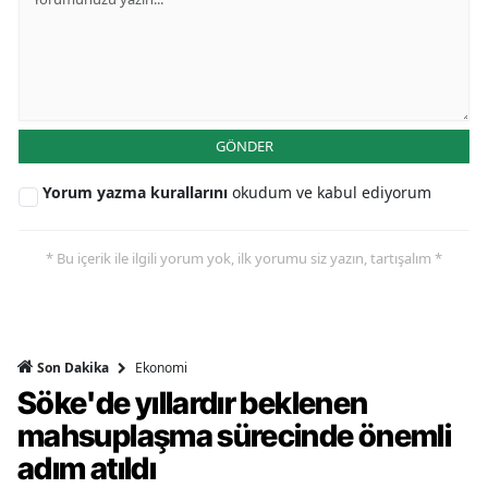
GÖNDER
Yorum yazma kurallarını
okudum ve kabul ediyorum
* Bu içerik ile ilgili yorum yok, ilk yorumu siz yazın, tartışalım *
Ekonomi
Son Dakika
Söke'de yıllardır beklenen
mahsuplaşma sürecinde önemli
adım atıldı