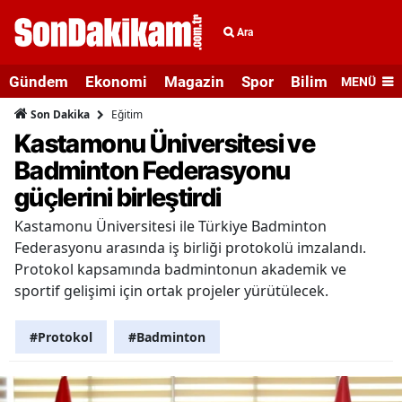
Ara
Gündem
Ekonomi
Magazin
Spor
Bilim ve Teknolo
MENÜ
Eğitim
Son Dakika
Kastamonu Üniversitesi ve
Badminton Federasyonu
güçlerini birleştirdi
Kastamonu Üniversitesi ile Türkiye Badminton
Federasyonu arasında iş birliği protokolü imzalandı.
Protokol kapsamında badmintonun akademik ve
sportif gelişimi için ortak projeler yürütülecek.
#Protokol
#Badminton