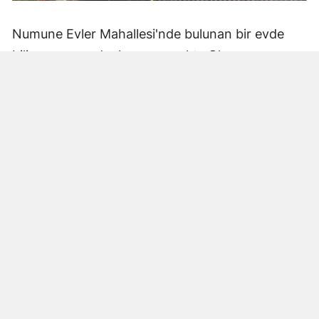
Numune Evler Mahallesi'nde bulunan bir evde
bilinmeyen nedenle yangın çıktı. Olay,
çevredekiler tarafından fark edilerek yetkililere
bildirildi.
Hatay Büyükşehir Belediyesi'ne bağlı itfaiye