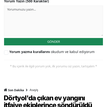
Yorum Yazın (500 Karakter)
GÖNDER
Yorum yazma kurallarını
okudum ve kabul ediyorum
* Bu içerik ile ilgili yorum yok, ilk yorumu siz yazın, tartışalım *
Asayiş
Son Dakika
Dörtyol'da çıkan ev yangını
itfaiye ekiplerince söndürüldü