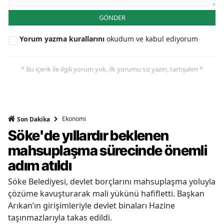
GÖNDER
Yorum yazma kurallarını
okudum ve kabul ediyorum
* Bu içerik ile ilgili yorum yok, ilk yorumu siz yazın, tartışalım *
Ekonomi
Son Dakika
Söke'de yıllardır beklenen
mahsuplaşma sürecinde önemli
adım atıldı
Söke Belediyesi, devlet borçlarını mahsuplaşma yoluyla
çözüme kavuşturarak mali yükünü hafifletti. Başkan
Arıkan’ın girişimleriyle devlet binaları Hazine
taşınmazlarıyla takas edildi.