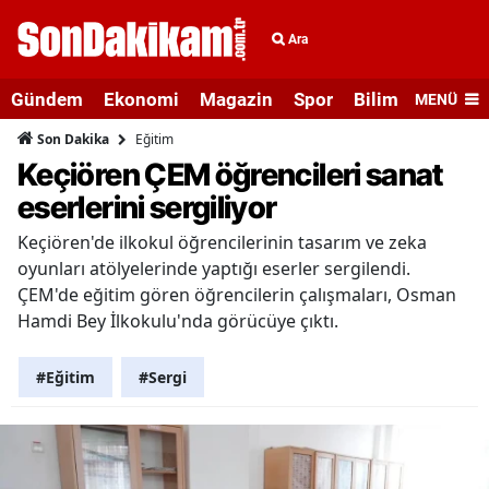
Ara
Gündem
Ekonomi
Magazin
Spor
Bilim ve Teknolo
MENÜ
Eğitim
Son Dakika
Keçiören ÇEM öğrencileri sanat
eserlerini sergiliyor
Keçiören'de ilkokul öğrencilerinin tasarım ve zeka
oyunları atölyelerinde yaptığı eserler sergilendi.
ÇEM'de eğitim gören öğrencilerin çalışmaları, Osman
Hamdi Bey İlkokulu'nda görücüye çıktı.
#Eğitim
#Sergi