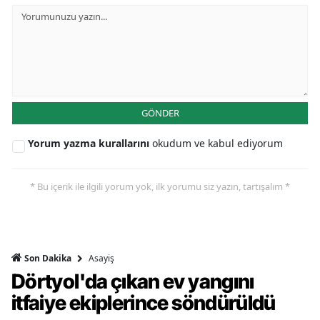
GÖNDER
Yorum yazma kurallarını
okudum ve kabul ediyorum
* Bu içerik ile ilgili yorum yok, ilk yorumu siz yazın, tartışalım *
Asayiş
Son Dakika
Dörtyol'da çıkan ev yangını
itfaiye ekiplerince söndürüldü