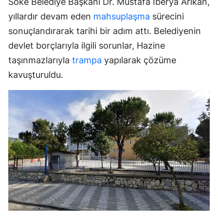
Söke Belediye Başkanı Dr. Mustafa İberya Arıkan,
yıllardır devam eden
mahsuplaşma
sürecini
sonuçlandırarak tarihi bir adım attı. Belediyenin
devlet borçlarıyla ilgili sorunlar, Hazine
taşınmazlarıyla
trampa
yapılarak çözüme
kavuşturuldu.