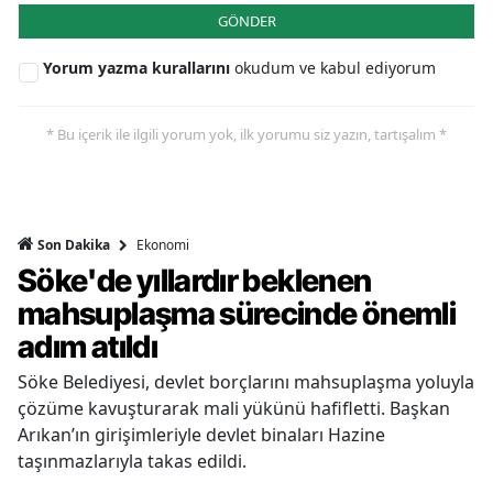
GÖNDER
Yorum yazma kurallarını
okudum ve kabul ediyorum
* Bu içerik ile ilgili yorum yok, ilk yorumu siz yazın, tartışalım *
Ekonomi
Son Dakika
Söke'de yıllardır beklenen
mahsuplaşma sürecinde önemli
adım atıldı
Söke Belediyesi, devlet borçlarını mahsuplaşma yoluyla
çözüme kavuşturarak mali yükünü hafifletti. Başkan
Arıkan’ın girişimleriyle devlet binaları Hazine
taşınmazlarıyla takas edildi.