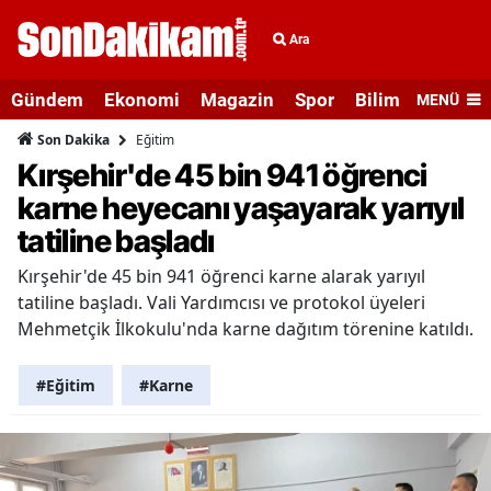
Ara
Gündem
Ekonomi
Magazin
Spor
Bilim ve Teknolo
MENÜ
Eğitim
Son Dakika
Kırşehir'de 45 bin 941 öğrenci
karne heyecanı yaşayarak yarıyıl
tatiline başladı
Kırşehir'de 45 bin 941 öğrenci karne alarak yarıyıl
tatiline başladı. Vali Yardımcısı ve protokol üyeleri
Mehmetçik İlkokulu'nda karne dağıtım törenine katıldı.
#Eğitim
#Karne