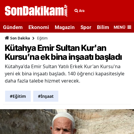
Ara
Gündem
Ekonomi
Magazin
Spor
Bilim ve Teknolo
MENÜ
Eğitim
Son Dakika
Kütahya Emir Sultan Kur'an
Kursu’na ek bina inşaatı başladı
Kütahya'da Emir Sultan Yatılı Erkek Kur'an Kursu'na
yeni ek bina inşaatı başladı. 140 öğrenci kapasitesiyle
daha fazla talebe hizmet verecek.
#Eğitim
#İnşaat