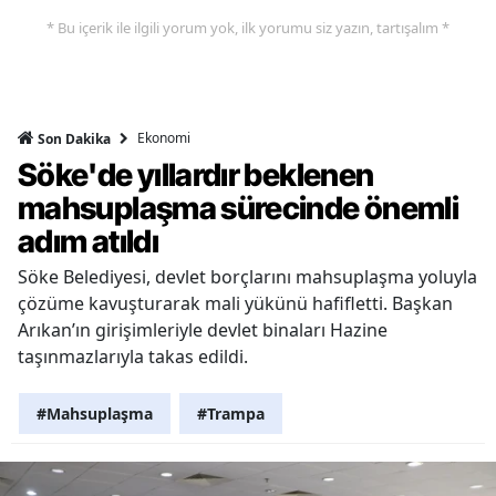
* Bu içerik ile ilgili yorum yok, ilk yorumu siz yazın, tartışalım *
Ekonomi
Son Dakika
Söke'de yıllardır beklenen
mahsuplaşma sürecinde önemli
adım atıldı
Söke Belediyesi, devlet borçlarını mahsuplaşma yoluyla
çözüme kavuşturarak mali yükünü hafifletti. Başkan
Arıkan’ın girişimleriyle devlet binaları Hazine
taşınmazlarıyla takas edildi.
#Mahsuplaşma
#Trampa