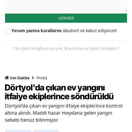
GÖNDER
Yorum yazma kurallarını
okudum ve kabul ediyorum
* Bu içerik ile ilgili yorum yok, ilk yorumu siz yazın, tartışalım *
Asayiş
Son Dakika
Dörtyol'da çıkan ev yangını
itfaiye ekiplerince söndürüldü
Dörtyol'da çıkan ev yangını itfaiye ekiplerince kontrol
altına alındı. Maddi hasar meydana gelen yangın
sebebi henüz bilinmiyor.