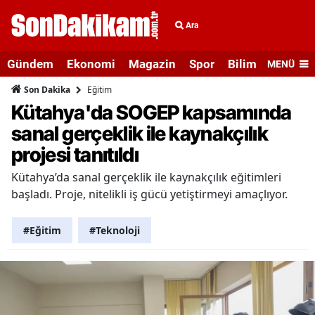
Ara
Gündem
Ekonomi
Magazin
Spor
Bilim ve Teknolo
MENÜ
Eğitim
Son Dakika
Kütahya'da SOGEP kapsamında
sanal gerçeklik ile kaynakçılık
projesi tanıtıldı
Kütahya’da sanal gerçeklik ile kaynakçılık eğitimleri
başladı. Proje, nitelikli iş gücü yetiştirmeyi amaçlıyor.
#Eğitim
#Teknoloji