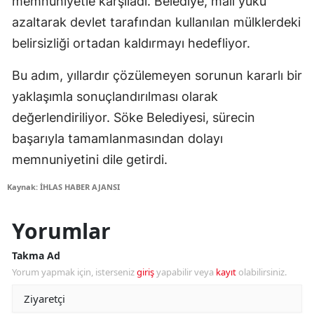
memnuniyetle karşıladı. Belediye, mali yükü
azaltarak devlet tarafından kullanılan mülklerdeki
belirsizliği ortadan kaldırmayı hedefliyor.
Bu adım, yıllardır çözülemeyen sorunun kararlı bir
yaklaşımla sonuçlandırılması olarak
değerlendiriliyor. Söke Belediyesi, sürecin
başarıyla tamamlanmasından dolayı
memnuniyetini dile getirdi.
Kaynak: İHLAS HABER AJANSI
Yorumlar
Takma Ad
Yorum yapmak için, isterseniz
giriş
yapabilir veya
kayıt
olabilirsiniz.