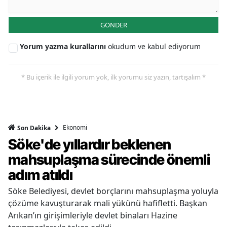
GÖNDER
Yorum yazma kurallarını
okudum ve kabul ediyorum
* Bu içerik ile ilgili yorum yok, ilk yorumu siz yazın, tartışalım *
Ekonomi
Son Dakika
Söke'de yıllardır beklenen
mahsuplaşma sürecinde önemli
adım atıldı
Söke Belediyesi, devlet borçlarını mahsuplaşma yoluyla
çözüme kavuşturarak mali yükünü hafifletti. Başkan
Arıkan’ın girişimleriyle devlet binaları Hazine