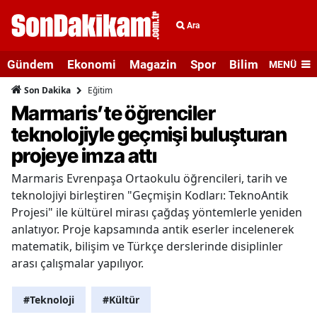
Ara
Gündem
Ekonomi
Magazin
Spor
Bilim ve Teknolo
MENÜ
Eğitim
Son Dakika
Marmaris’te öğrenciler
teknolojiyle geçmişi buluşturan
projeye imza attı
Marmaris Evrenpaşa Ortaokulu öğrencileri, tarih ve
teknolojiyi birleştiren "Geçmişin Kodları: TeknoAntik
Projesi" ile kültürel mirası çağdaş yöntemlerle yeniden
anlatıyor. Proje kapsamında antik eserler incelenerek
matematik, bilişim ve Türkçe derslerinde disiplinler
arası çalışmalar yapılıyor.
#Teknoloji
#Kültür