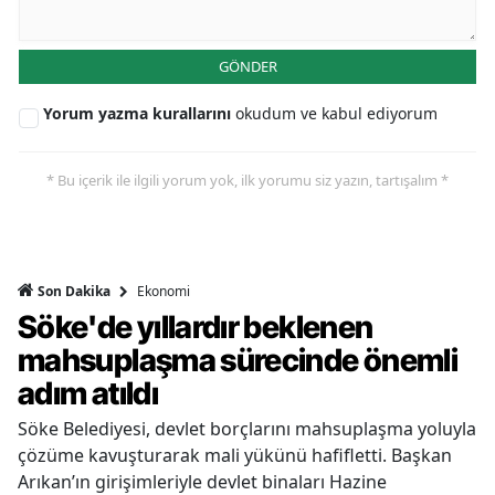
GÖNDER
Yorum yazma kurallarını
okudum ve kabul ediyorum
* Bu içerik ile ilgili yorum yok, ilk yorumu siz yazın, tartışalım *
Ekonomi
Son Dakika
Söke'de yıllardır beklenen
mahsuplaşma sürecinde önemli
adım atıldı
Söke Belediyesi, devlet borçlarını mahsuplaşma yoluyla
çözüme kavuşturarak mali yükünü hafifletti. Başkan
Arıkan’ın girişimleriyle devlet binaları Hazine