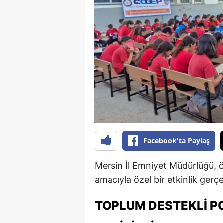
B
B
Bi
B
B
B
Ç
Facebook'ta Paylaş
Ç
Mersin İl Emniyet Müdürlüğü, 
Ç
amacıyla özel bir etkinlik gerçe
D
TOPLUM DESTEKLI PO
D