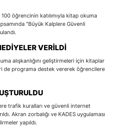
dirne
 100 öğrencinin katılımıyla kitap okuma
lazığ
apsamında "Büyük Kalplere Güvenli
rzincan
ulandı.
rzurum
EDIYELER VERILDI
skişehir
uma alışkanlığını geliştirmeleri için kitaplar
aziantep
eri de programa destek vererek öğrencilere
iresun
OLUŞTURULDU
ümüşhane
akkari
 trafik kuralları ve güvenli internet
arıldı. Akran zorbalığı ve KADES uygulaması
atay
irmeler yapıldı.
sparta