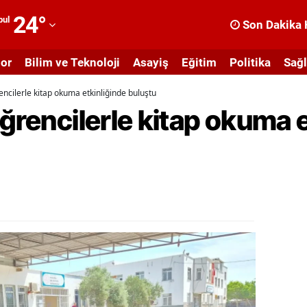
24
°
bul
Son Dakika 
dana
or
Bilim ve Teknoloji
Asayiş
Eğitim
Politika
Sağl
dıyaman
encilerle kitap okuma etkinliğinde buluştu
fyonkarahisar
öğrencilerle kitap okuma 
ğrı
masya
nkara
ntalya
rtvin
ydın
alıkesir