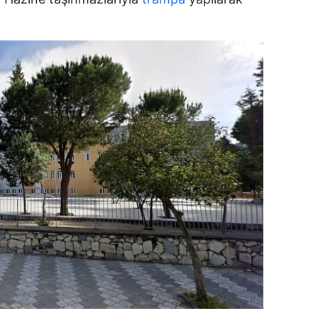
ozgat
onguldak
ksaray
ayburt
araman
ırıkkale
atman
ırnak
artın
rdahan
ğdır