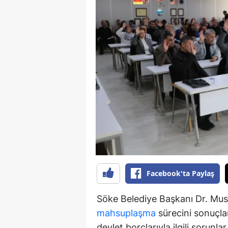
S
Si
S
S
T
T
T
T
Facebook'ta Paylaş
Ş
Söke Belediye Başkanı Dr. Must
U
mahsuplaşma
sürecini sonuçlan
V
devlet borçlarıyla ilgili sorunl