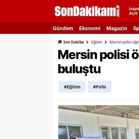
İstan
Açık
A
Gündem
Ekonomi
Magazin
Sp
A
Eğitim
Mersin polisi öğr
Son Dakika
A
Mersin polisi 
A
buluştu
A
A
#Eğitim
#Polis
A
A
A
B