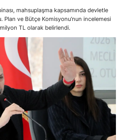
 binası, mahsuplaşma kapsamında devletle
alova
du. Plan ve Bütçe Komisyonu’nun incelemesi
arabük
ilyon TL olarak belirlendi.
lis
smaniye
üzce