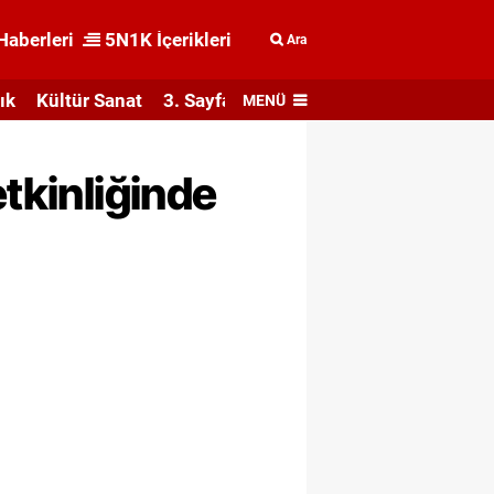
Haberleri
5N1K İçerikleri
Ara
ık
Kültür Sanat
3. Sayfa
MENÜ
etkinliğinde