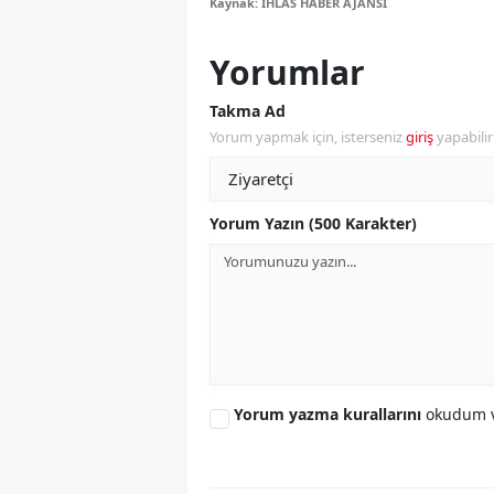
Kaynak: İHLAS HABER AJANSI
M
Yorumlar
İ
Takma Ad
İ
Yorum yapmak için, isterseniz
giriş
yapabili
K
K
Yorum Yazın (500 Karakter)
K
Kı
K
K
Yorum yazma kurallarını
okudum v
K
K