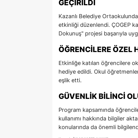
GEÇIRILDI
E
Kazanlı Belediye Ortaokulunda
E
etkinliği düzenlendi. ÇOGEP k
E
Dokunuş" projesi başarıyla uyg
E
ÖĞRENCILERE ÖZEL H
E
Etkinliğe katılan öğrencilere ok
G
hediye edildi. Okul öğretmenl
eşlik etti.
G
GÜVENLIK BILINCI 
G
H
Program kapsamında öğrencilere
kullanımı hakkında bilgiler akt
H
konularında da önemli bilgilend
I