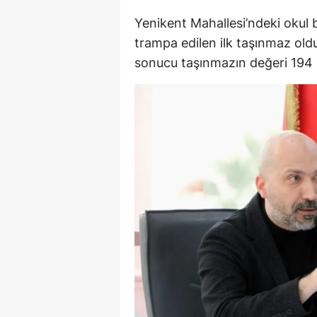
Yenikent Mahallesi’ndeki okul
Y
trampa edilen ilk taşınmaz ol
K
sonucu taşınmazın değeri 194 m
Ki
O
D