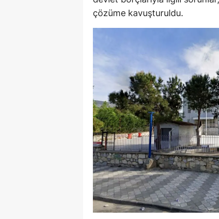
çözüme kavuşturuldu.
Y
Z
A
B
K
K
B
Ş
B
A
I