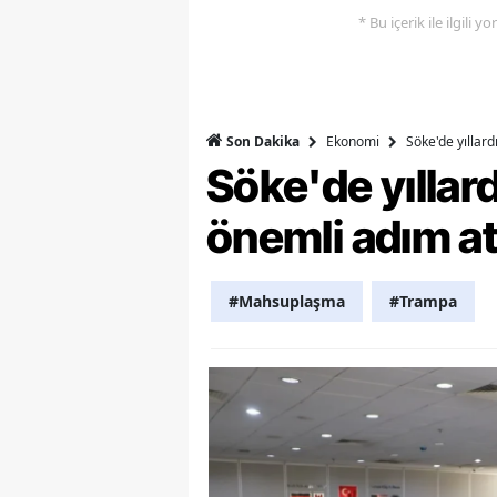
* Bu içerik ile ilgili 
M
M
K
Ekonomi
Söke'de yıllar
Son Dakika
Söke'de yılla
M
M
önemli adım at
M
#Mahsuplaşma
#Trampa
N
N
O
R
S