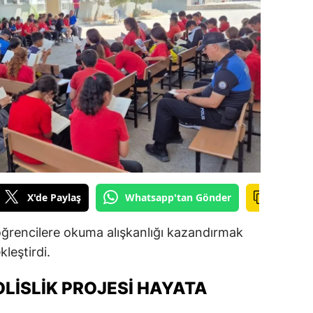
ilecik
ingöl
tlis
olu
urdur
ursa
anakkale
X'de Paylaş
Whatsapp'tan Gönder
ankırı
öğrencilere okuma alışkanlığı kazandırmak
orum
kleştirdi.
enizli
LISLIK PROJESI HAYATA
iyarbakır