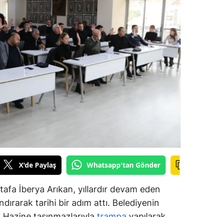
amsun
irt
inop
ivas
ekirdağ
okat
rabzon
unceli
X'de Paylaş
Whatsapp'tan Gönder
anlıurfa
afa İberya Arıkan, yıllardır devam eden
şak
dırarak tarihi bir adım attı. Belediyenin
an
ar, Hazine taşınmazlarıyla
trampa
yapılarak