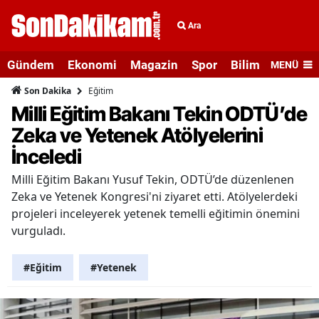
Ara
Gündem
Ekonomi
Magazin
Spor
Bilim ve Teknolo
MENÜ
Eğitim
Son Dakika
Milli Eğitim Bakanı Tekin ODTÜ’de
Zeka ve Yetenek Atölyelerini
İnceledi
Milli Eğitim Bakanı Yusuf Tekin, ODTÜ’de düzenlenen
Zeka ve Yetenek Kongresi'ni ziyaret etti. Atölyelerdeki
projeleri inceleyerek yetenek temelli eğitimin önemini
vurguladı.
#Eğitim
#Yetenek