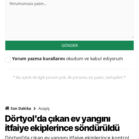
GÖNDER
Yorum yazma kurallarını
okudum ve kabul ediyorum
* Bu içerik ile ilgili yorum yok, ilk yorumu siz yazın, tartışalım *
Asayiş
Son Dakika
Dörtyol'da çıkan ev yangını
itfaiye ekiplerince söndürüldü
Dörtyol'da çıkan ev yangını itfaiye ekiplerince kontrol