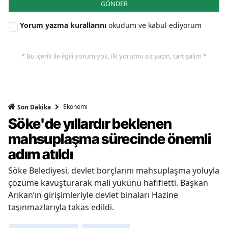
GÖNDER
Yorum yazma kurallarını
okudum ve kabul ediyorum
* Bu içerik ile ilgili yorum yok, ilk yorumu siz yazın, tartışalım *
Ekonomi
Son Dakika
Söke'de yıllardır beklenen
mahsuplaşma sürecinde önemli
adım atıldı
Söke Belediyesi, devlet borçlarını mahsuplaşma yoluyla
çözüme kavuşturarak mali yükünü hafifletti. Başkan
Arıkan’ın girişimleriyle devlet binaları Hazine
taşınmazlarıyla takas edildi.