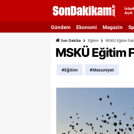
İstan
Açık
A
Gündem
Ekonomi
Magazin
Sp
A
Eğitim
MSKÜ Eğitim Fakü
Son Dakika
A
MSKÜ Eğitim Fa
A
A
#Eğitim
#Mezuniyet
A
A
A
A
B