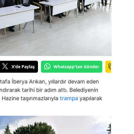
alova
arabük
lis
smaniye
üzce
X'de Paylaş
Whatsapp'tan Gönder
afa İberya Arıkan, yıllardır devam eden
dırarak tarihi bir adım attı. Belediyenin
ar, Hazine taşınmazlarıyla
trampa
yapılarak