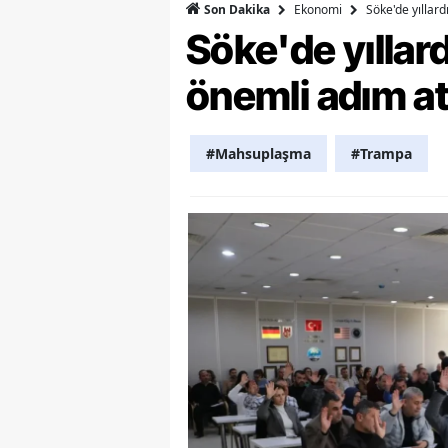
Ekonomi
Söke'de yıllar
Son Dakika
Söke'de yılla
Y
Z
önemli adım at
A
#Mahsuplaşma
#Trampa
B
K
K
B
Ş
B
A
I