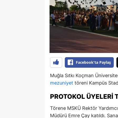
B
B
Bi
B
B
B
Facebook'ta Paylaş
Ç
Muğla Sıtkı Koçman Üniversite
Ç
mezuniyet
töreni Kampüs Stady
Ç
PROTOKOL ÜYELERI 
D
Törene MSKÜ Rektör Yardımcısı 
D
Müdürü Emre Çay katıldı. Sana