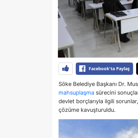
Y
K
Ki
O
D
Facebook'ta Paylaş
Söke Belediye Başkanı Dr. Must
mahsuplaşma
sürecini sonuçlan
devlet borçlarıyla ilgili sorunl
çözüme kavuşturuldu.