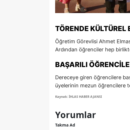
M
M
TÖRENDE KÜLTÜREL 
K
Öğretim Görevlisi Ahmet Elmas
M
Ardından öğrenciler hep birlik
M
BAŞARILI ÖĞRENCILE
M
Dereceye giren öğrencilere baş
N
üyelerinin mezun öğrencilere te
N
Kaynak: İHLAS HABER AJANSI
O
Yorumlar
R
Takma Ad
S