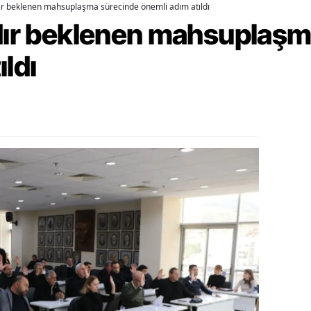
dır beklenen mahsuplaşma sürecinde önemli adım atıldı
rdır beklenen mahsuplaş
ozgat
onguldak
ıldı
ksaray
ayburt
araman
ırıkkale
atman
ırnak
artın
rdahan
ğdır