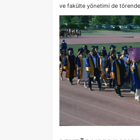
ve fakülte yönetimi de törende 
E
E
E
E
E
G
G
G
H
H
I