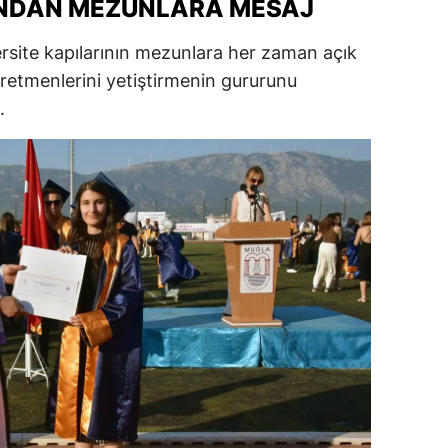
INDAN MEZUNLARA MESAJ
ersin
rsite kapılarının mezunlara her zaman açık
stanbul
ğretmenlerini yetiştirmenin gururunu
.
zmir
ars
astamonu
ayseri
rklareli
ırşehir
ocaeli
onya
ütahya