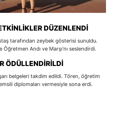
alatya
anisa
ETKINLIKLER DÜZENLENDI
ahramanmaraş
taş tarafından zeybek gösterisi sunuldu.
ardin
te Öğretmen Andı ve Marşı'nı seslendirdi.
uğla
R ÖDÜLLENDIRILDI
uş
arı belgeleri takdim edildi. Tören, öğretim
evşehir
msili diplomaları vermesiyle sona erdi.
iğde
rdu
ize
akarya