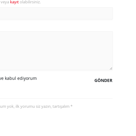
r veya
kayıt
olabilirsiniz.
amsun
irt
inop
ivas
ekirdağ
okat
e kabul ediyorum
GÖNDER
rabzon
unceli
yorum yok, ilk yorumu siz yazın, tartışalım *
anlıurfa
şak
an