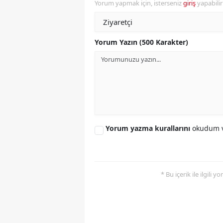
Yorum yapmak için, isterseniz
giriş
yapabili
S
Si
Yorum Yazın (500 Karakter)
S
S
T
T
Yorum yazma kurallarını
okudum v
T
T
* Bu içerik ile ilgili 
Ş
U
V