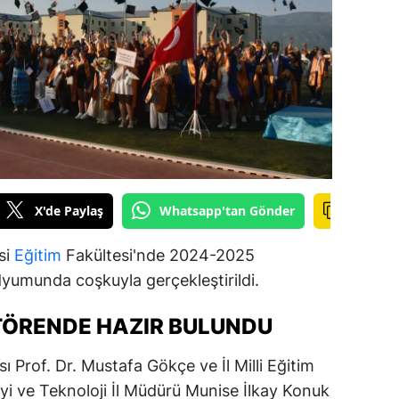
ilecik
ingöl
tlis
olu
urdur
ursa
X'de Paylaş
Whatsapp'tan Gönder
anakkale
si
Eğitim
Fakültesi'nde 2024-2025
ankırı
umunda coşkuyla gerçekleştirildi.
orum
TÖRENDE HAZIR BULUNDU
enizli
Prof. Dr. Mustafa Gökçe ve İl Milli Eğitim
iyarbakır
yi ve Teknoloji İl Müdürü Munise İlkay Konuk