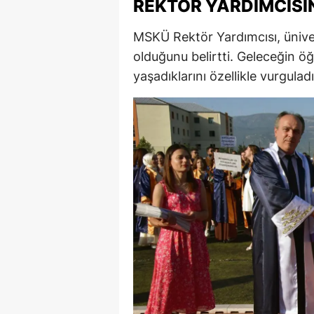
REKTÖR YARDIMCIS
M
MSKÜ Rektör Yardımcısı, ünive
İ
olduğunu belirtti. Geleceğin ö
yaşadıklarını özellikle vurguladı
İ
K
K
K
Kı
K
K
K
K