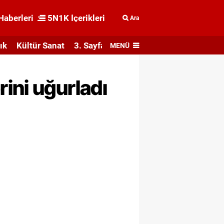
Haberleri
5N1K İçerikleri
Ara
ık
Kültür Sanat
3. Sayfa
MENÜ
ini uğurladı