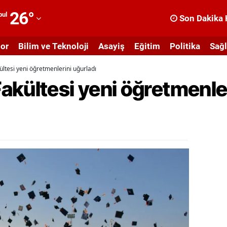
26
°
bul
Son Dakika 
dana
or
Bilim ve Teknoloji
Asayiş
Eğitim
Politika
Sağl
dıyaman
ltesi yeni öğretmenlerini uğurladı
fyonkarahisar
kültesi yeni öğretmenler
ğrı
masya
nkara
ntalya
rtvin
ydın
alıkesir