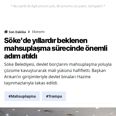
* Bu içerik ile ilgili yorum yok, ilk yorumu siz yazın, tartışalım *
Ekonomi
Son Dakika
Söke'de yıllardır beklenen
mahsuplaşma sürecinde önemli
adım atıldı
Söke Belediyesi, devlet borçlarını mahsuplaşma yoluyla
çözüme kavuşturarak mali yükünü hafifletti. Başkan
Arıkan’ın girişimleriyle devlet binaları Hazine
taşınmazlarıyla takas edildi.
#Mahsuplaşma
#Trampa