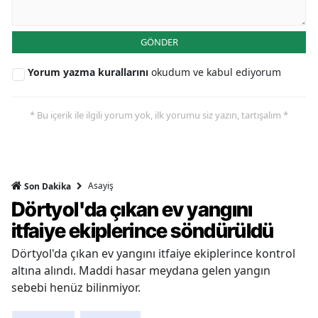
GÖNDER
Yorum yazma kurallarını
okudum ve kabul ediyorum
* Bu içerik ile ilgili yorum yok, ilk yorumu siz yazın, tartışalım *
Asayiş
Son Dakika
Dörtyol'da çıkan ev yangını
itfaiye ekiplerince söndürüldü
Dörtyol'da çıkan ev yangını itfaiye ekiplerince kontrol
altına alındı. Maddi hasar meydana gelen yangın
sebebi henüz bilinmiyor.