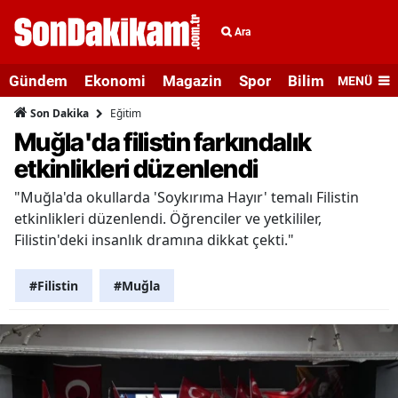
Ara
Gündem
Ekonomi
Magazin
Spor
Bilim ve Teknolo
MENÜ
Eğitim
Son Dakika
Muğla'da filistin farkındalık
etkinlikleri düzenlendi
"Muğla'da okullarda 'Soykırıma Hayır' temalı Filistin
etkinlikleri düzenlendi. Öğrenciler ve yetkililer,
Filistin'deki insanlık dramına dikkat çekti."
#Filistin
#Muğla