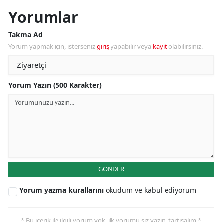
Yorumlar
Takma Ad
Yorum yapmak için, isterseniz
giriş
yapabilir veya
kayıt
olabilirsiniz.
Yorum Yazın (500 Karakter)
GÖNDER
Yorum yazma kurallarını
okudum ve kabul ediyorum
* Bu içerik ile ilgili yorum yok, ilk yorumu siz yazın, tartışalım *