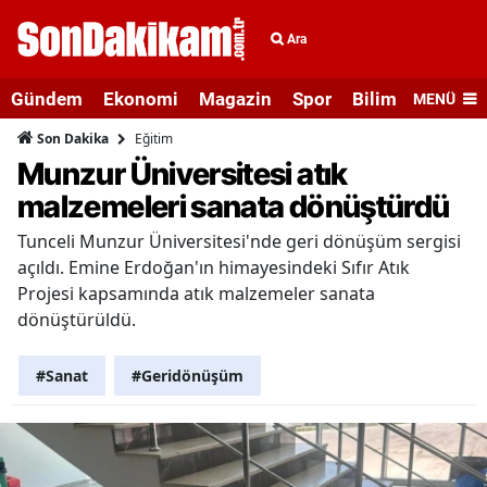
Ara
Gündem
Ekonomi
Magazin
Spor
Bilim ve Teknolo
MENÜ
Eğitim
Son Dakika
Munzur Üniversitesi atık
malzemeleri sanata dönüştürdü
Tunceli Munzur Üniversitesi'nde geri dönüşüm sergisi
açıldı. Emine Erdoğan'ın himayesindeki Sıfır Atık
Projesi kapsamında atık malzemeler sanata
dönüştürüldü.
#Sanat
#Geridönüşüm