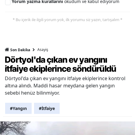
Yorum yazma kurallarını
okudum ve kabul ediyorum
* Bu içerik ile ilgili yorum yok, ilk yorumu siz yazın, tartışalım *
Asayiş
Son Dakika
Dörtyol'da çıkan ev yangını
itfaiye ekiplerince söndürüldü
Dörtyol'da çıkan ev yangını itfaiye ekiplerince kontrol
altına alındı. Maddi hasar meydana gelen yangın
sebebi henüz bilinmiyor.
#Yangın
#İtfaiye