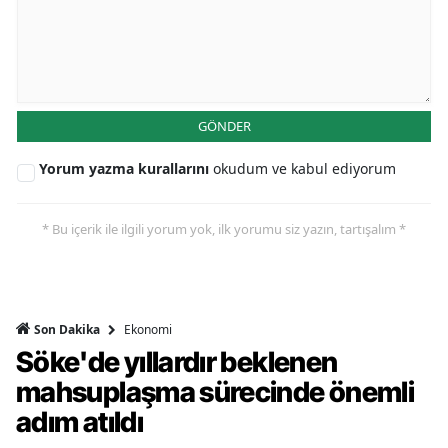
GÖNDER
Yorum yazma kurallarını
okudum ve kabul ediyorum
* Bu içerik ile ilgili yorum yok, ilk yorumu siz yazın, tartışalım *
Ekonomi
Son Dakika
Söke'de yıllardır beklenen
mahsuplaşma sürecinde önemli
adım atıldı