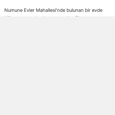
Numune Evler Mahallesi'nde bulunan bir evde
bilinmeyen nedenle yangın çıktı. Olay,
çevredekiler tarafından fark edilerek yetkililere
bildirildi.
Hatay Büyükşehir Belediyesi'ne bağlı itfaiye