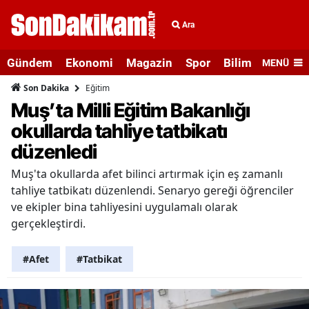
Ara
Gündem
Ekonomi
Magazin
Spor
Bilim ve Teknolo
MENÜ
Eğitim
Son Dakika
Muş’ta Milli Eğitim Bakanlığı
okullarda tahliye tatbikatı
düzenledi
Muş'ta okullarda afet bilinci artırmak için eş zamanlı
tahliye tatbikatı düzenlendi. Senaryo gereği öğrenciler
ve ekipler bina tahliyesini uygulamalı olarak
gerçekleştirdi.
#Afet
#Tatbikat