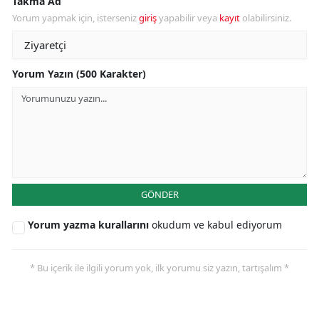
Takma Ad
Yorum yapmak için, isterseniz
giriş
yapabilir veya
kayıt
olabilirsiniz.
Yorum Yazın (500 Karakter)
GÖNDER
Yorum yazma kurallarını
okudum ve kabul ediyorum
* Bu içerik ile ilgili yorum yok, ilk yorumu siz yazın, tartışalım *