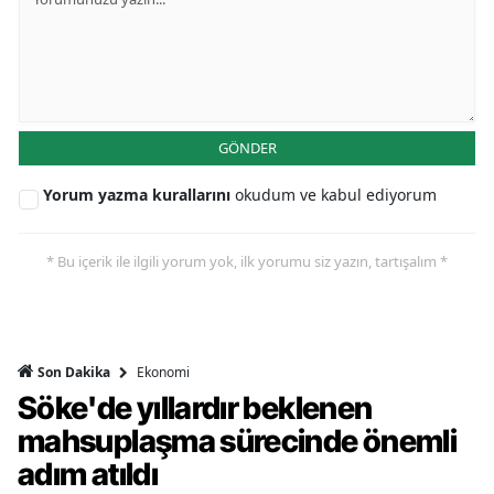
GÖNDER
Yorum yazma kurallarını
okudum ve kabul ediyorum
* Bu içerik ile ilgili yorum yok, ilk yorumu siz yazın, tartışalım *
Ekonomi
Son Dakika
Söke'de yıllardır beklenen
mahsuplaşma sürecinde önemli
adım atıldı