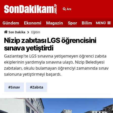
Ara
Gündem
Ekonomi
Magazin
Spor
Bilim ve Teknolo
MENÜ
Eğitim
Son Dakika
Nizip zabıtası LGS öğrencisini
sınava yetiştirdi
Gaziantep'te LGS sınavına yetişemeyen öğrenci zabıta
ekiplerinin yardımıyla sınavına ulaştı. Nizip Belediyesi
zabıtaları, okulu bulamayan öğrenciyi zamanında sınav
salonuna yetiştirmeyi başardı.
#Sınav
#Zabıta