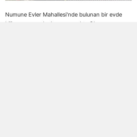
Numune Evler Mahallesi'nde bulunan bir evde
bilinmeyen nedenle yangın çıktı. Olay,
çevredekiler tarafından fark edilerek yetkililere
bildirildi.
Hatay Büyükşehir Belediyesi'ne bağlı itfaiye