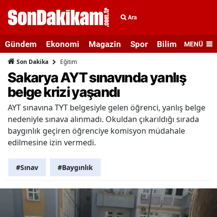
Ara
Gündem
Ekonomi
Magazin
Spor
Bilim ve Teknolo
MENÜ
Eğitim
Son Dakika
Sakarya AYT sınavında yanlış
belge krizi yaşandı
AYT sınavına TYT belgesiyle gelen öğrenci, yanlış belge
nedeniyle sınava alınmadı. Okuldan çıkarıldığı sırada
baygınlık geçiren öğrenciye komisyon müdahale
edilmesine izin vermedi.
#Sınav
#Baygınlık