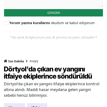
GÖNDER
Yorum yazma kurallarını
okudum ve kabul ediyorum
* Bu içerik ile ilgili yorum yok, ilk yorumu siz yazın, tartışalım *
Asayiş
Son Dakika
Dörtyol'da çıkan ev yangını
itfaiye ekiplerince söndürüldü
Dörtyol'da çıkan ev yangını itfaiye ekiplerince kontrol
altına alındı. Maddi hasar meydana gelen yangın
sebebi henüz bilinmiyor.