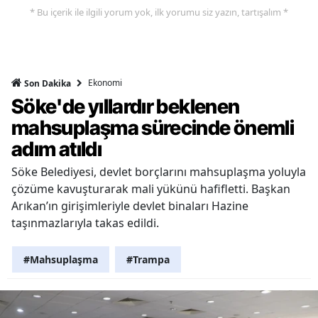
* Bu içerik ile ilgili yorum yok, ilk yorumu siz yazın, tartışalım *
Ekonomi
Son Dakika
Söke'de yıllardır beklenen
mahsuplaşma sürecinde önemli
adım atıldı
Söke Belediyesi, devlet borçlarını mahsuplaşma yoluyla
çözüme kavuşturarak mali yükünü hafifletti. Başkan
Arıkan’ın girişimleriyle devlet binaları Hazine
taşınmazlarıyla takas edildi.
#Mahsuplaşma
#Trampa