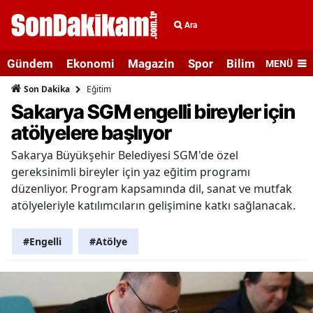
Ara
Gündem
Ekonomi
Magazin
Spor
Bilim ve Teknolo
MENÜ
Eğitim
Son Dakika
Sakarya SGM engelli bireyler için
atölyelere başlıyor
Sakarya Büyükşehir Belediyesi SGM'de özel
gereksinimli bireyler için yaz eğitim programı
düzenliyor. Program kapsamında dil, sanat ve mutfak
atölyeleriyle katılımcıların gelişimine katkı sağlanacak.
#Engelli
#Atölye