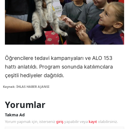
Öğrencilere tedavi kampanyaları ve ALO 153
hattı anlatıldı. Program sonunda katılımcılara
çeşitli hediyeler dağıtıldı.
Kaynak: İHLAS HABER AJANSI
Yorumlar
Takma Ad
Yorum yapmak için, isterseniz
giriş
yapabilir veya
kayıt
olabilirsiniz.