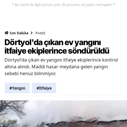
* Bu içerik ile ilgili yorum yok, ilk yorumu siz yazın, tartışalım *
Asayiş
Son Dakika
Dörtyol'da çıkan ev yangını
itfaiye ekiplerince söndürüldü
Dörtyol'da çıkan ev yangını itfaiye ekiplerince kontrol
altına alındı. Maddi hasar meydana gelen yangın
sebebi henüz bilinmiyor.
#Yangın
#İtfaiye