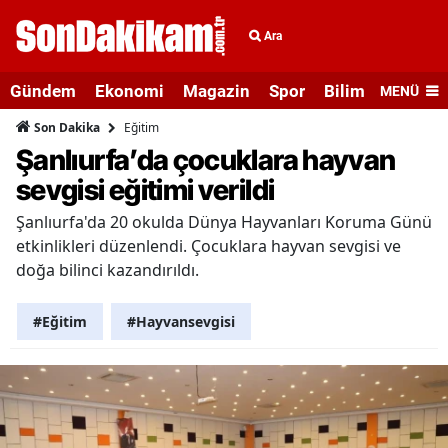
Ara
Gündem
Ekonomi
Magazin
Spor
Bilim ve Teknolo
MENÜ
Eğitim
Son Dakika
Şanlıurfa’da çocuklara hayvan
sevgisi eğitimi verildi
Şanlıurfa'da 20 okulda Dünya Hayvanları Koruma Günü
etkinlikleri düzenlendi. Çocuklara hayvan sevgisi ve
doğa bilinci kazandırıldı.
#Eğitim
#Hayvansevgisi