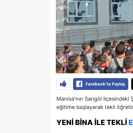
B
B
Bi
B
B
B
Ç
Facebook'ta Paylaş
Ç
Manisa'nın Sarıgöl ilçesindeki
Ç
eğitime başlayarak tekli öğreti
D
YENI BINA İLE TEKLI
E
D