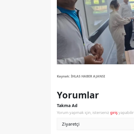
Y
Z
A
B
K
K
Kaynak: İHLAS HABER AJANSI
B
Yorumlar
Ş
Takma Ad
B
Yorum yapmak için, isterseniz
giriş
yapabili
A
I