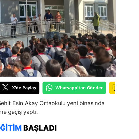
ilecik
ingöl
tlis
olu
urdur
ursa
anakkale
X'de Paylaş
Whatsapp'tan Gönder
ankırı
 Şehit Esin Akay Ortaokulu yeni binasında
orum
me geçiş yaptı.
enizli
ĞITIM
BAŞLADI
iyarbakır