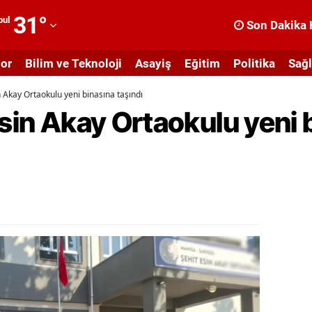
31
°
bul
Son Dakika 
dana
or
Bilim ve Teknoloji
Asayiş
Eğitim
Politika
Sağl
dıyaman
n Akay Ortaokulu yeni binasına taşındı
fyonkarahisar
Esin Akay Ortaokulu yeni 
ğrı
masya
nkara
ntalya
rtvin
ydın
alıkesir