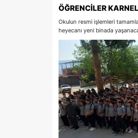
ÖĞRENCILER KARNEL
M
İ
Okulun resmi işlemleri tamamlan
heyecanı yeni binada yaşanac
İ
K
K
K
Kı
K
K
K
K