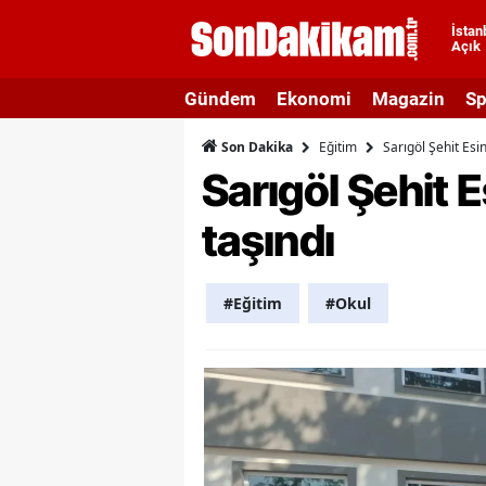
İstan
Açık
A
Gündem
Ekonomi
Magazin
Sp
A
Eğitim
Sarıgöl Şehit Esi
Son Dakika
A
Sarıgöl Şehit 
A
taşındı
A
A
#Eğitim
#Okul
A
A
A
B