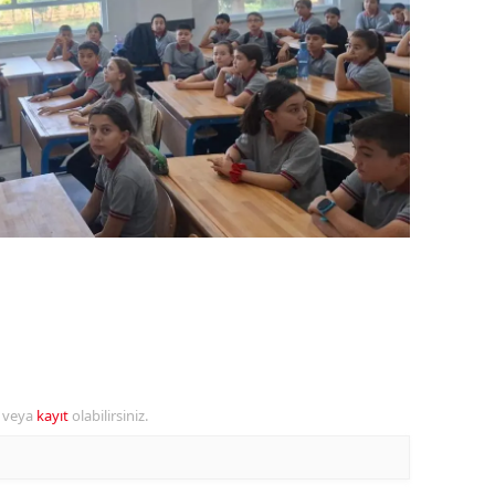
ozgat
onguldak
ksaray
ayburt
araman
ırıkkale
atman
ırnak
artın
r veya
kayıt
olabilirsiniz.
rdahan
ğdır