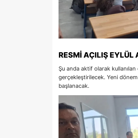
S
Si
S
S
RESMI AÇILIŞ EYLÜL
T
Şu anda aktif olarak kullanılan 
T
gerçekleştirilecek. Yeni döne
başlanacak.
T
T
Ş
U
V