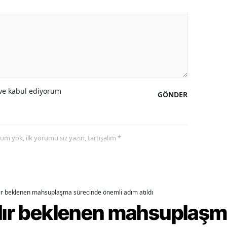
alova
arabük
lis
smaniye
e kabul ediyorum
GÖNDER
üzce
yorum yok, ilk yorumu siz yazın, tartışalım *
dır beklenen mahsuplaşma sürecinde önemli adım atıldı
rdır beklenen mahsuplaş