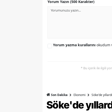
Yorum Yazın (500 Karakter)
Y
K
Ki
O
Yorum yazma kurallarını
okudum v
D
* Bu içerik ile ilgili 
Ekonomi
Söke'de yıllar
Son Dakika
Söke'de yılla