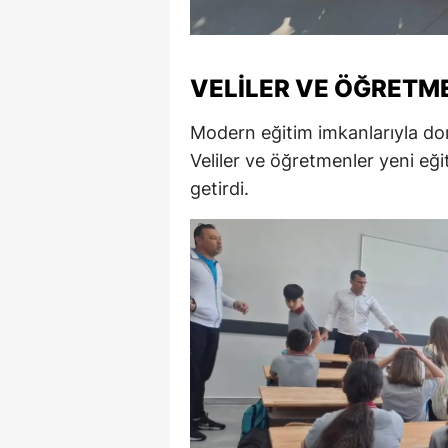
M
M
VELILER VE ÖĞRET
K
Modern eğitim imkanlarıyla don
M
Veliler ve öğretmenler yeni eğ
getirdi.
M
M
N
N
O
R
S