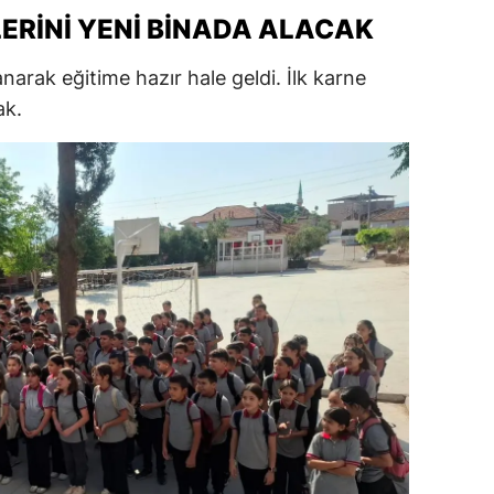
ERINI YENI BINADA ALACAK
ersin
stanbul
arak eğitime hazır hale geldi. İlk karne
ak.
zmir
ars
astamonu
ayseri
rklareli
ırşehir
ocaeli
onya
ütahya