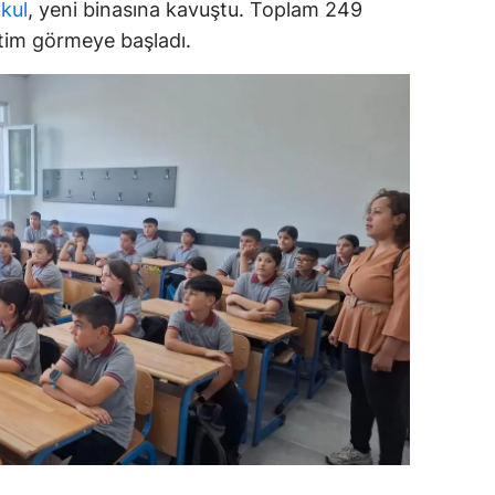
kul
, yeni binasına kavuştu. Toplam 249
dirne
tim görmeye başladı.
lazığ
rzincan
rzurum
skişehir
aziantep
iresun
ümüşhane
akkari
atay
sparta