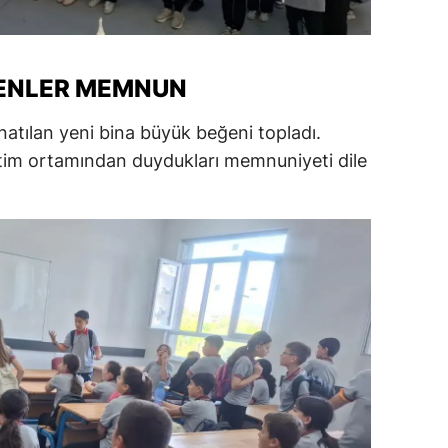
alatya
anisa
MENLER MEMNUN
ahramanmaraş
atılan yeni bina büyük beğeni topladı.
ardin
itim ortamından duydukları memnuniyeti dile
uğla
uş
evşehir
iğde
rdu
ize
akarya