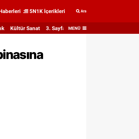
Haberleri
5N1K İçerikleri
Ara
ık
Kültür Sanat
3. Sayfa
MENÜ
binasına