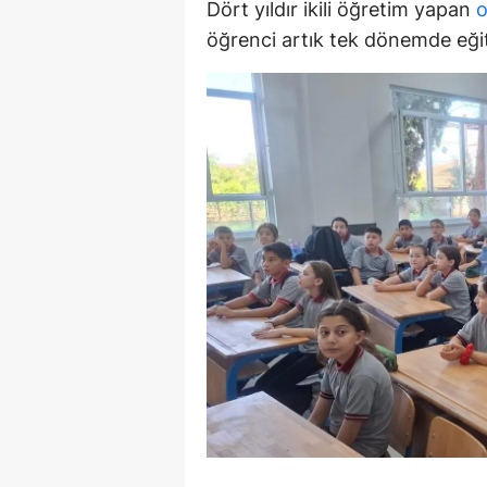
Dört yıldır ikili öğretim yapan
o
E
öğrenci artık tek dönemde eği
E
E
E
E
G
G
G
H
H
I