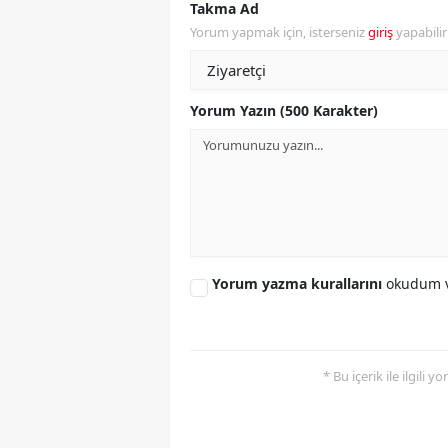
Takma Ad
Yorum yapmak için, isterseniz
giriş
yapabili
S
Si
Yorum Yazın (500 Karakter)
S
S
T
T
T
Yorum yazma kurallarını
okudum v
T
Ş
* Bu içerik ile ilgili 
U
V