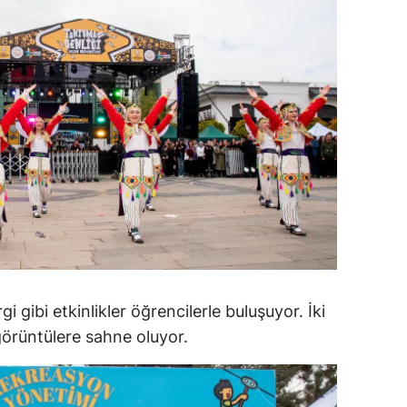
dirne
lazığ
rzincan
rzurum
skişehir
aziantep
iresun
ümüşhane
i gibi etkinlikler öğrencilerle buluşuyor. İki
akkari
 görüntülere sahne oluyor.
atay
sparta