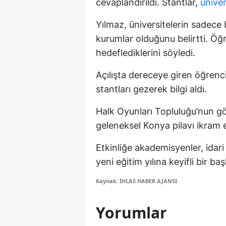
cevaplandırıldı. Stantlar,
üniver
M
Yılmaz, üniversitelerin sadece 
M
kurumlar olduğunu belirtti. Öğr
hedeflediklerini söyledi.
K
Açılışta dereceye giren öğrenci
M
stantları gezerek bilgi aldı.
M
Halk Oyunları Topluluğu’nun gö
M
geleneksel Konya pilavı ikram e
N
Etkinliğe akademisyenler, idari
N
yeni eğitim yılına keyifli bir ba
O
Kaynak: İHLAS HABER AJANSI
R
Yorumlar
S