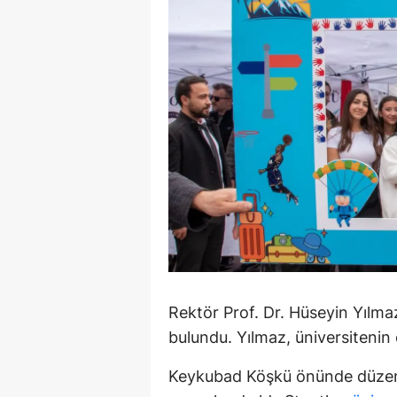
M
İ
İ
K
K
K
Kı
K
Rektör Prof. Dr. Hüseyin Yılmaz
K
bulundu. Yılmaz, üniversitenin
K
Keykubad Köşkü önünde düzenle
K