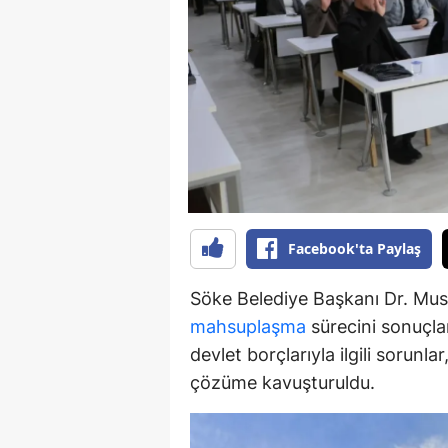
Y
K
Ki
O
D
Facebook'ta Paylaş
Söke Belediye Başkanı Dr. Must
mahsuplaşma
sürecini sonuçlan
devlet borçlarıyla ilgili sorunl
çözüme kavuşturuldu.