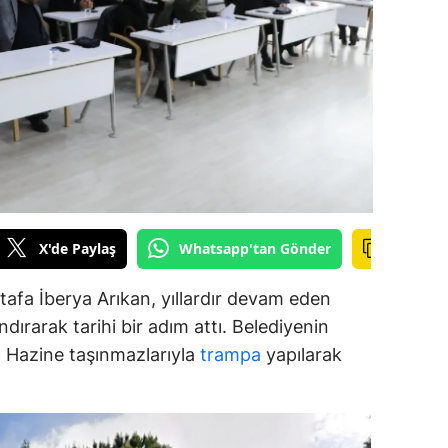
alova
arabük
lis
smaniye
üzce
X'de Paylaş
Whatsapp'tan Gönder
afa İberya Arıkan, yıllardır devam eden
dırarak tarihi bir adım attı. Belediyenin
ar, Hazine taşınmazlarıyla
trampa
yapılarak