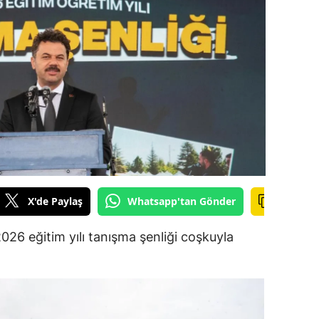
ilecik
ingöl
tlis
olu
urdur
ursa
anakkale
X'de Paylaş
Whatsapp'tan Gönder
ankırı
026 eğitim yılı tanışma şenliği coşkuyla
orum
enizli
iyarbakır