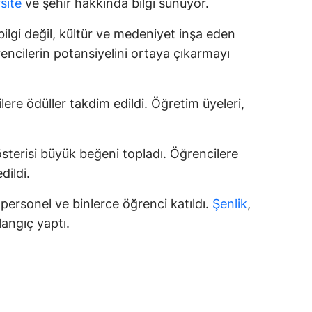
site
ve şehir hakkında bilgi sunuyor.
alatya
bilgi değil, kültür ve medeniyet inşa eden
anisa
encilerin potansiyelini ortaya çıkarmayı
ahramanmaraş
lere ödüller takdim edildi. Öğretim üyeleri,
ardin
uğla
sterisi büyük beğeni topladı. Öğrencilere
uş
dildi.
evşehir
 personel ve binlerce öğrenci katıldı.
Şenlik
,
iğde
şlangıç yaptı.
rdu
ize
akarya