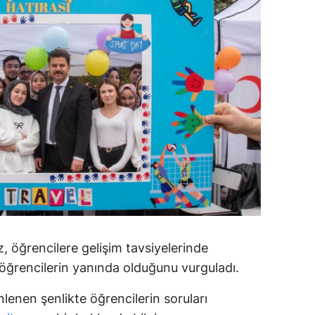
ersin
stanbul
zmir
ars
astamonu
ayseri
rklareli
ırşehir
, öğrencilere gelişim tavsiyelerinde
ocaeli
 öğrencilerin yanında olduğunu vurguladı.
onya
nen şenlikte öğrencilerin soruları
ütahya