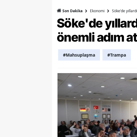
Ekonomi
Söke'de yıllar
Y
Son Dakika
Söke'de yılla
Z
önemli adım at
A
B
#Mahsuplaşma
#Trampa
K
K
B
Ş
B
A
I