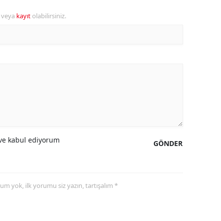
r veya
kayıt
olabilirsiniz.
amsun
irt
inop
ivas
ekirdağ
okat
rabzon
e kabul ediyorum
GÖNDER
unceli
anlıurfa
yorum yok, ilk yorumu siz yazın, tartışalım *
şak
an