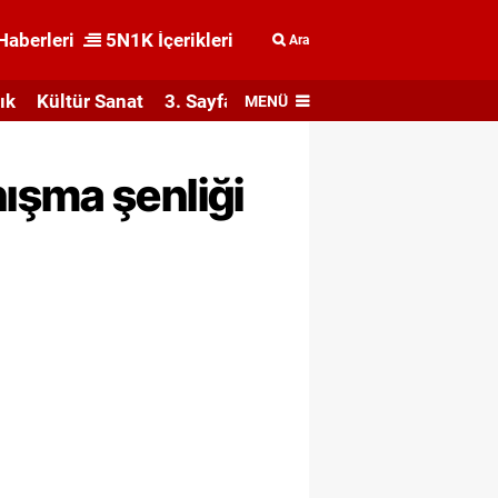
Haberleri
5N1K İçerikleri
Ara
ık
Kültür Sanat
3. Sayfa
MENÜ
ışma şenliği