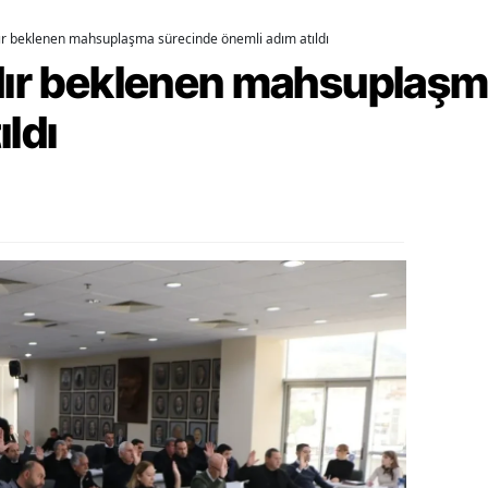
dır beklenen mahsuplaşma sürecinde önemli adım atıldı
ozgat
rdır beklenen mahsuplaş
onguldak
ıldı
ksaray
ayburt
araman
ırıkkale
atman
ırnak
artın
rdahan
ğdır