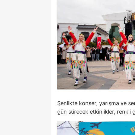
E
E
E
E
E
G
G
G
Şenlikte konser, yarışma ve serg
H
gün sürecek etkinlikler, renkli
H
I