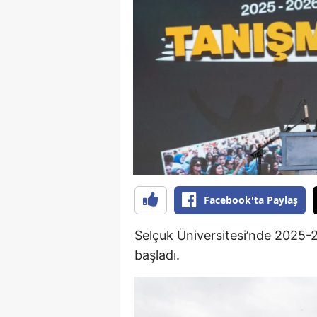
B
B
Bi
B
B
B
Ç
Facebook'ta Paylaş
Ç
Selçuk Üniversitesi’nde 2025-2
Ç
başladı.
D
D