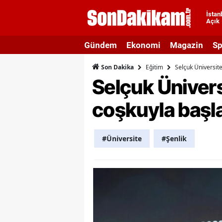
İstan
Açık
A
Gündem
Ekonomi
Magazin
Sp
A
Eğitim
Selçuk Üniversit
Son Dakika
A
Selçuk Üniver
A
coşkuyla başl
A
A
#Üniversite
#Şenlik
A
A
A
B