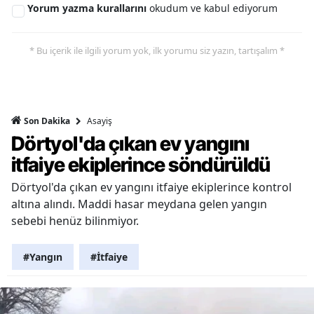
Yorum yazma kurallarını
okudum ve kabul ediyorum
* Bu içerik ile ilgili yorum yok, ilk yorumu siz yazın, tartışalım *
Asayiş
Son Dakika
Dörtyol'da çıkan ev yangını
itfaiye ekiplerince söndürüldü
Dörtyol'da çıkan ev yangını itfaiye ekiplerince kontrol
altına alındı. Maddi hasar meydana gelen yangın
sebebi henüz bilinmiyor.
#Yangın
#İtfaiye