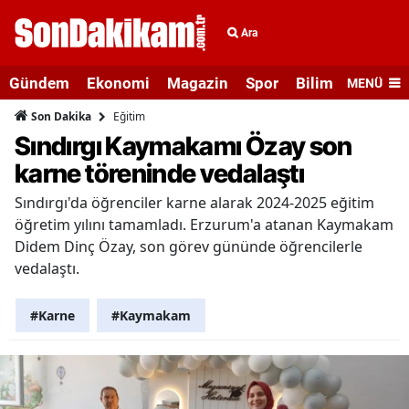
Ara
Gündem
Ekonomi
Magazin
Spor
Bilim ve Teknolo
MENÜ
Eğitim
Son Dakika
Sındırgı Kaymakamı Özay son
karne töreninde vedalaştı
Sındırgı'da öğrenciler karne alarak 2024-2025 eğitim
öğretim yılını tamamladı. Erzurum'a atanan Kaymakam
Didem Dinç Özay, son görev gününde öğrencilerle
vedalaştı.
#Karne
#Kaymakam