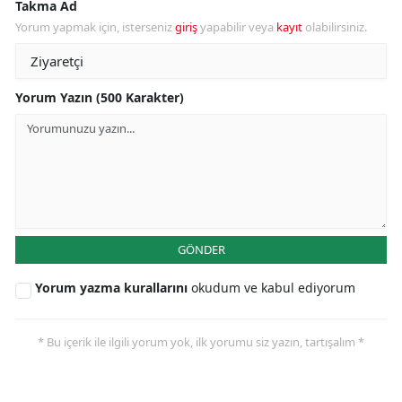
Takma Ad
Yorum yapmak için, isterseniz
giriş
yapabilir veya
kayıt
olabilirsiniz.
Yorum Yazın (500 Karakter)
GÖNDER
Yorum yazma kurallarını
okudum ve kabul ediyorum
* Bu içerik ile ilgili yorum yok, ilk yorumu siz yazın, tartışalım *