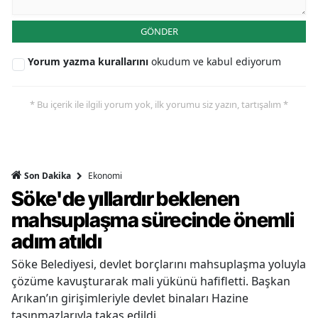
GÖNDER
Yorum yazma kurallarını
okudum ve kabul ediyorum
* Bu içerik ile ilgili yorum yok, ilk yorumu siz yazın, tartışalım *
Ekonomi
Son Dakika
Söke'de yıllardır beklenen
mahsuplaşma sürecinde önemli
adım atıldı
Söke Belediyesi, devlet borçlarını mahsuplaşma yoluyla
çözüme kavuşturarak mali yükünü hafifletti. Başkan
Arıkan’ın girişimleriyle devlet binaları Hazine
taşınmazlarıyla takas edildi.