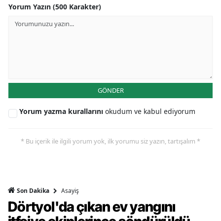
Yorum Yazın (500 Karakter)
GÖNDER
Yorum yazma kurallarını
okudum ve kabul ediyorum
* Bu içerik ile ilgili yorum yok, ilk yorumu siz yazın, tartışalım *
Asayiş
Son Dakika
Dörtyol'da çıkan ev yangını