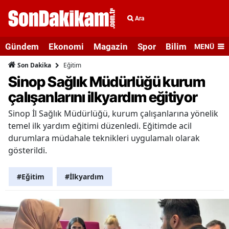
Ara
Gündem
Ekonomi
Magazin
Spor
Bilim ve Teknolo
MENÜ
Eğitim
Son Dakika
Sinop Sağlık Müdürlüğü kurum
çalışanlarını ilkyardım eğitiyor
Sinop İl Sağlık Müdürlüğü, kurum çalışanlarına yönelik
temel ilk yardım eğitimi düzenledi. Eğitimde acil
durumlara müdahale teknikleri uygulamalı olarak
gösterildi.
#Eğitim
#İlkyardım