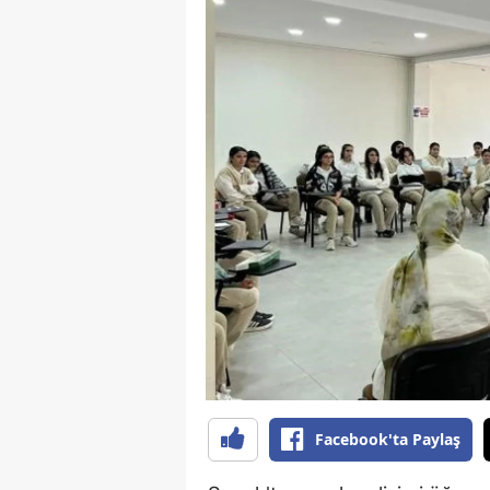
B
B
Bi
B
B
B
Ç
Ç
Ç
D
Facebook'ta Paylaş
D