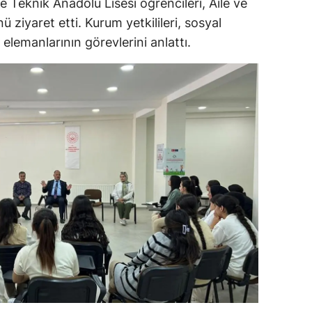
 Teknik Anadolu Lisesi öğrencileri, Aile ve
ersin
 ziyaret etti. Kurum yetkilileri, sosyal
lemanlarının görevlerini anlattı.
stanbul
zmir
ars
astamonu
ayseri
rklareli
ırşehir
ocaeli
onya
ütahya