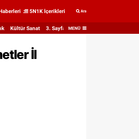
Haberleri
5N1K İçerikleri
Ara
ık
Kültür Sanat
3. Sayfa
MENÜ
tler İl