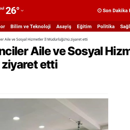
26
°
bul
Son Dakika 
dana
or
Bilim ve Teknoloji
Asayiş
Eğitim
Politika
Sağl
dıyaman
ler Aile ve Sosyal Hizmetler İl Müdürlüğü’nü ziyaret etti
fyonkarahisar
ciler Aile ve Sosyal Hizme
ğrı
iyaret etti
masya
nkara
ntalya
rtvin
ydın
alıkesir