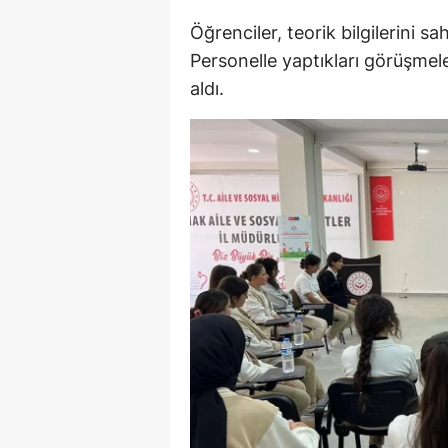
M
Öğrenciler, teorik bilgilerini 
Personelle yaptıkları görüşmele
M
aldı.
K
M
M
M
N
N
O
R
S