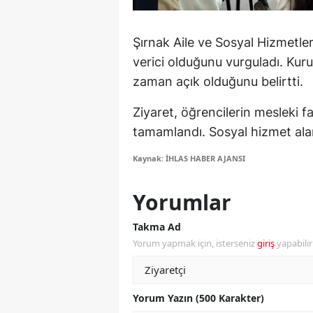
S
Şırnak Aile ve Sosyal Hizmetler
Si
verici olduğunu vurguladı. Kuru
zaman açık olduğunu belirtti.
S
S
Ziyaret, öğrencilerin mesleki far
tamamlandı. Sosyal hizmet alan
T
Kaynak: İHLAS HABER AJANSI
T
Yorumlar
T
T
Takma Ad
Yorum yapmak için, isterseniz
giriş
yapabili
Ş
U
Yorum Yazın (500 Karakter)
V