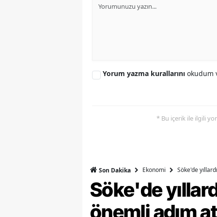
Y
Z
A
Yorum yazma kurallarını
okudum v
B
K
K
* Bu içerik ile ilgili 
B
Ş
Ekonomi
Söke'de yıllar
Son Dakika
B
Söke'de yılla
A
önemli adım at
I