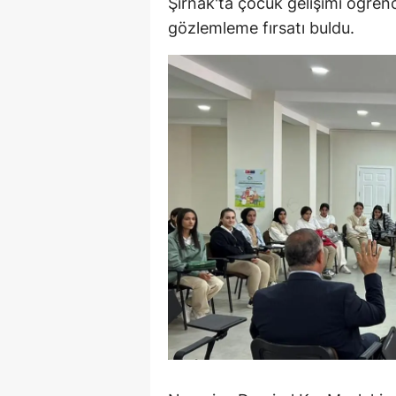
Şırnak'ta çocuk gelişimi öğrenci
E
gözlemleme fırsatı buldu.
E
E
E
E
G
G
G
H
H
I