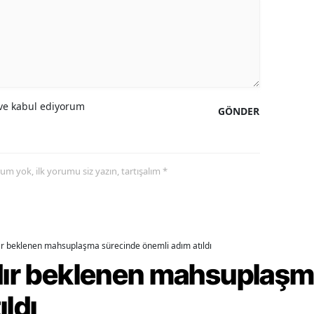
ozgat
onguldak
ksaray
e kabul ediyorum
GÖNDER
ayburt
araman
ırıkkale
yorum yok, ilk yorumu siz yazın, tartışalım *
atman
ırnak
dır beklenen mahsuplaşma sürecinde önemli adım atıldı
artın
rdır beklenen mahsuplaş
rdahan
ıldı
ğdır