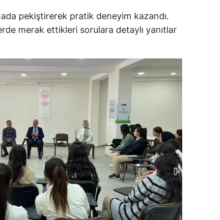
alatya
sahada pekiştirerek pratik deneyim kazandı.
rde merak ettikleri sorulara detaylı yanıtlar
anisa
ahramanmaraş
ardin
uğla
uş
evşehir
iğde
rdu
ize
akarya