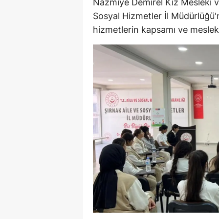
Nazmiye Demirel Kız Mesleki ve
M
Sosyal Hizmetler İl Müdürlüğü'nü
hizmetlerin kapsamı ve meslek e
İ
İ
K
K
K
Kı
K
K
K
K