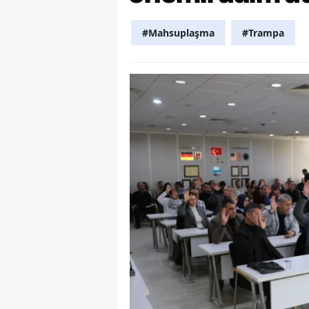
Y
#Mahsuplaşma
#Trampa
K
Ki
O
D