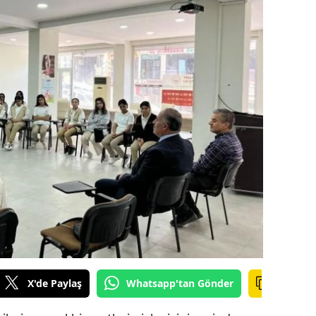
ilecik
ingöl
tlis
olu
urdur
ursa
anakkale
ankırı
orum
enizli
X'de Paylaş
Whatsapp'tan Gönder
iyarbakır