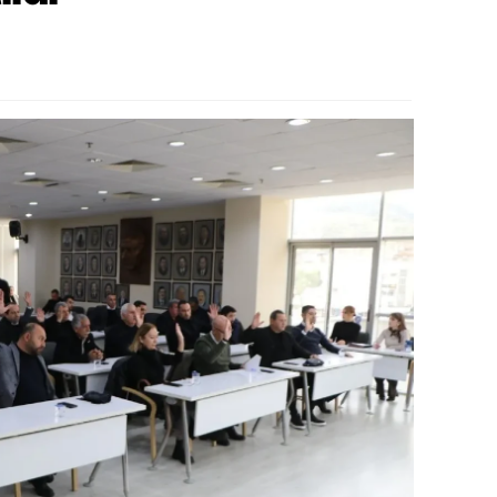
alova
arabük
lis
smaniye
üzce