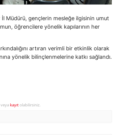
amsun
 İl Müdürü, gençlerin mesleğe ilgisinin umut
irt
mun, öğrencilere yönelik kapılarının her
inop
ivas
kındalığını artıran verimli bir etkinlik olarak
ına yönelik bilinçlenmelerine katkı sağlandı.
ekirdağ
okat
rabzon
unceli
r veya
kayıt
olabilirsiniz.
anlıurfa
şak
an