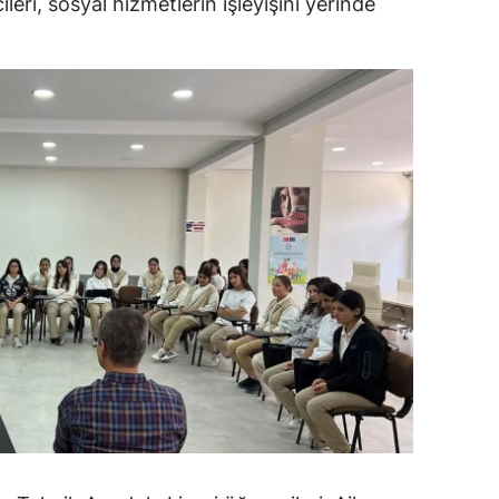
leri, sosyal hizmetlerin işleyişini yerinde
dirne
lazığ
rzincan
rzurum
skişehir
aziantep
iresun
ümüşhane
akkari
atay
sparta