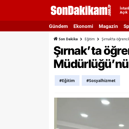
İstan
Açık
A
Gündem
Ekonomi
Magazin
Sp
A
Eğitim
Şırnak’ta öğrenci
Son Dakika
A
Şırnak’ta öğren
A
Müdürlüğü’nü z
A
A
#Eğitim
#Sosyalhizmet
A
A
A
B