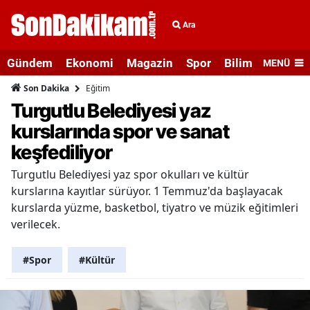
Ara
Gündem
Ekonomi
Magazin
Spor
Bilim ve Teknolo
MENÜ
Eğitim
Son Dakika
Turgutlu Belediyesi yaz
kurslarında spor ve sanat
keşfediliyor
Turgutlu Belediyesi yaz spor okulları ve kültür
kurslarına kayıtlar sürüyor. 1 Temmuz'da başlayacak
kurslarda yüzme, basketbol, tiyatro ve müzik eğitimleri
verilecek.
#Spor
#Kültür