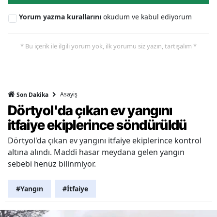
Yorum yazma kurallarını
okudum ve kabul ediyorum
* Bu içerik ile ilgili yorum yok, ilk yorumu siz yazın, tartışalım *
Asayiş
Son Dakika
Dörtyol'da çıkan ev yangını
itfaiye ekiplerince söndürüldü
Dörtyol'da çıkan ev yangını itfaiye ekiplerince kontrol
altına alındı. Maddi hasar meydana gelen yangın
sebebi henüz bilinmiyor.
#Yangın
#İtfaiye