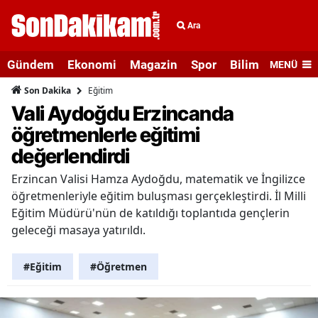
Ara
Gündem
Ekonomi
Magazin
Spor
Bilim ve Teknolo
MENÜ
Eğitim
Son Dakika
Vali Aydoğdu Erzincanda
öğretmenlerle eğitimi
değerlendirdi
Erzincan Valisi Hamza Aydoğdu, matematik ve İngilizce
öğretmenleriyle eğitim buluşması gerçekleştirdi. İl Milli
Eğitim Müdürü'nün de katıldığı toplantıda gençlerin
geleceği masaya yatırıldı.
#Eğitim
#Öğretmen