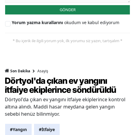
GÖNDER
Yorum yazma kurallarını
okudum ve kabul ediyorum
* Bu içerik ile ilgili yorum yok, ilk yorumu siz yazın, tartışalım *
Asayiş
Son Dakika
Dörtyol'da çıkan ev yangını
itfaiye ekiplerince söndürüldü
Dörtyol'da çıkan ev yangını itfaiye ekiplerince kontrol
altına alındı. Maddi hasar meydana gelen yangın
sebebi henüz bilinmiyor.
#Yangın
#İtfaiye