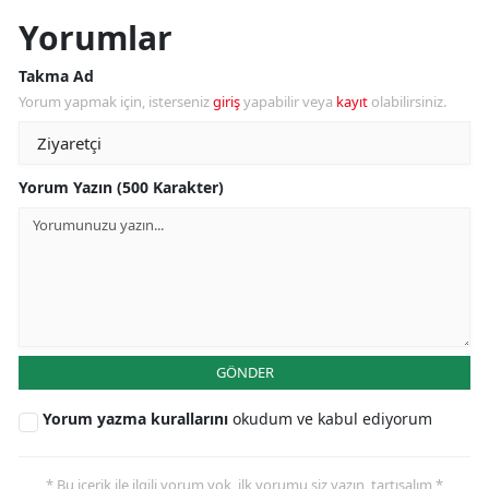
Yorumlar
Takma Ad
Yorum yapmak için, isterseniz
giriş
yapabilir veya
kayıt
olabilirsiniz.
Yorum Yazın (500 Karakter)
GÖNDER
Yorum yazma kurallarını
okudum ve kabul ediyorum
* Bu içerik ile ilgili yorum yok, ilk yorumu siz yazın, tartışalım *