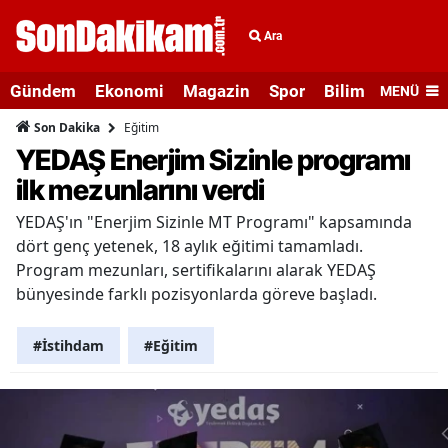
Ara
Gündem
Ekonomi
Magazin
Spor
Bilim ve Teknolo
MENÜ
Eğitim
Son Dakika
YEDAŞ Enerjim Sizinle programı
ilk mezunlarını verdi
YEDAŞ'ın "Enerjim Sizinle MT Programı" kapsamında
dört genç yetenek, 18 aylık eğitimi tamamladı.
Program mezunları, sertifikalarını alarak YEDAŞ
bünyesinde farklı pozisyonlarda göreve başladı.
#İstihdam
#Eğitim