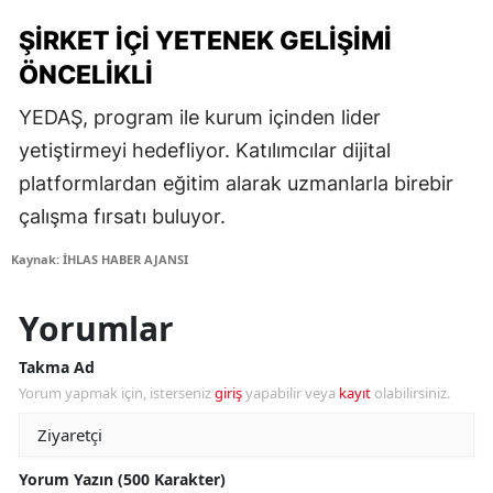
ŞIRKET İÇI YETENEK GELIŞIMI
ÖNCELIKLI
YEDAŞ, program ile kurum içinden lider
yetiştirmeyi hedefliyor. Katılımcılar dijital
platformlardan eğitim alarak uzmanlarla birebir
çalışma fırsatı buluyor.
Kaynak: İHLAS HABER AJANSI
Yorumlar
Takma Ad
Yorum yapmak için, isterseniz
giriş
yapabilir veya
kayıt
olabilirsiniz.
Yorum Yazın (500 Karakter)