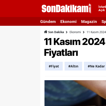
İstan
Açık
A
Gündem
Ekonomi
Magazin
Sp
A
Ekonomi
11 Kasım 2024 
Son Dakika
A
11 Kasım 2024 
A
Fiyatları
A
A
#Fiyat
#Altın
#Ne Kadar
A
A
A
B