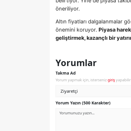
belirtiyor. Yine de piyasa taki
öneriliyor.
Y
Altın fiyatları dalgalanmalar gö
K
önemini koruyor.
Piyasa hareke
Ki
geliştirmek, kazançlı bir yatırı
O
D
Yorumlar
Takma Ad
Yorum yapmak için, isterseniz
giriş
yapabili
Yorum Yazın (500 Karakter)