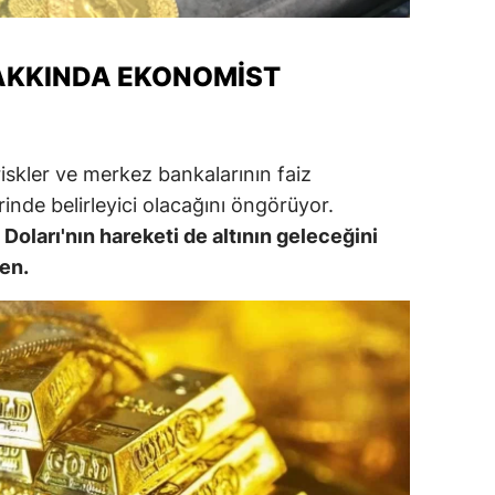
alatya
HAKKINDA EKONOMIST
anisa
ahramanmaraş
ardin
riskler ve merkez bankalarının faiz
zerinde belirleyici olacağını öngörüyor.
uğla
Doları'nın hareketi de altının geleceğini
uş
den.
evşehir
iğde
rdu
ize
akarya