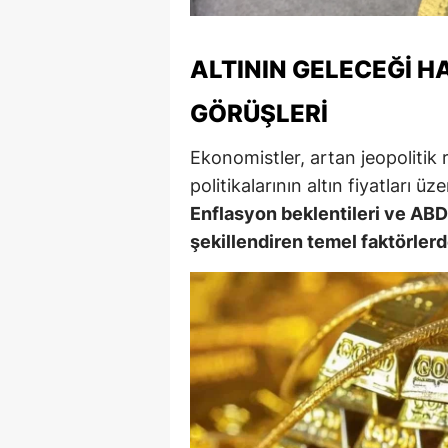
M
ALTININ GELECEĞI 
M
GÖRÜŞLERI
K
M
Ekonomistler, artan jeopolitik 
politikalarının altın fiyatları ü
M
Enflasyon beklentileri ve ABD 
M
şekillendiren temel faktörler
N
N
O
R
S