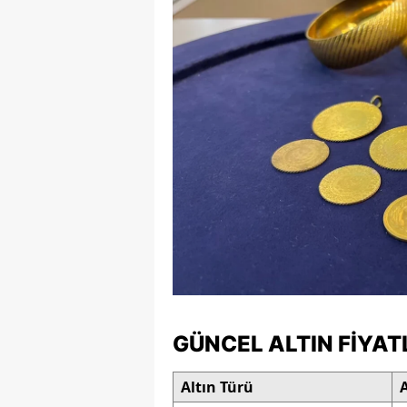
E
E
E
E
E
G
G
G
H
GÜNCEL ALTIN FIYAT
H
Altın Türü
A
I