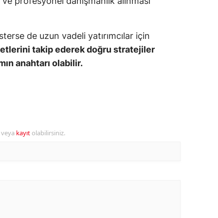
bi ve profesyonel danışmanlık alınması
alova
sterse de uzun vadeli yatırımcılar için
arabük
tlerini takip ederek doğru stratejiler
lis
mın anahtarı olabilir.
smaniye
üzce
r veya
kayıt
olabilirsiniz.