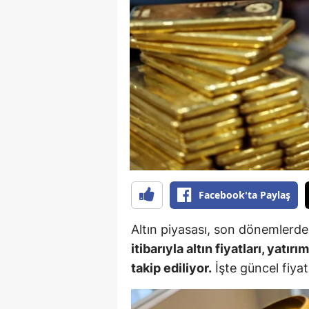
B
B
Bi
B
B
B
Ç
Facebook'ta Paylaş
Ç
Altın piyasası, son dönemlerde 
Ç
itibarıyla altın fiyatları, yat
takip ediliyor.
İşte güncel fiyat
D
D