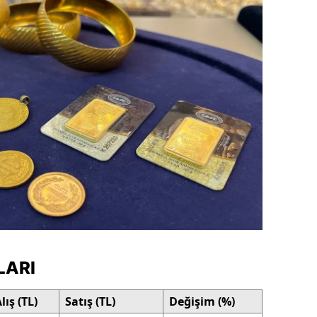
dirne
lazığ
rzincan
rzurum
skişehir
aziantep
iresun
ümüşhane
akkari
LARI
atay
lış (TL)
Satış (TL)
Değişim (%)
sparta