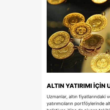
Y
Z
A
B
K
K
B
Ş
ALTIN YATIRIMI İÇIN
B
Uzmanlar, altın fiyatlarındaki v
A
yatırımcıların portföylerinde al
I