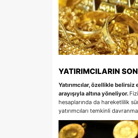
S
Si
S
S
T
YATIRIMCILARIN SON
T
Yatırımcılar, özellikle belirs
T
arayışıyla altına yöneliyor.
Fiz
T
hesaplarında da hareketlilik sü
yatırımcıları temkinli davranmay
Ş
U
V