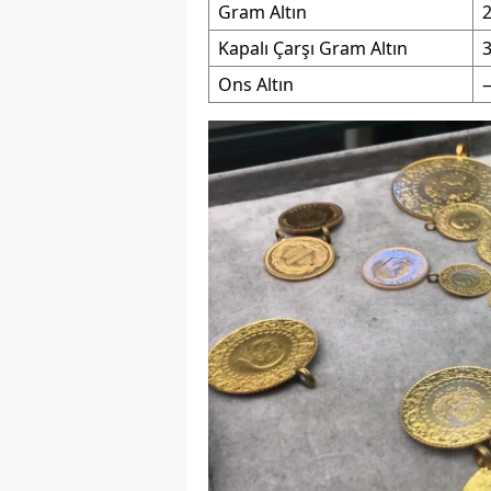
Gram Altın
2
M
Kapalı Çarşı Gram Altın
3
İ
Ons Altın
İ
K
K
K
Kı
K
K
K
K