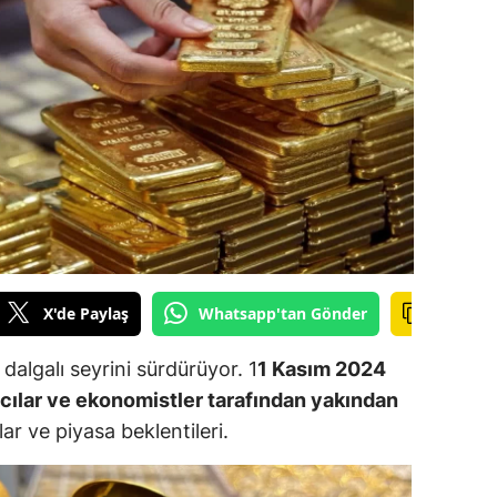
ilecik
ingöl
tlis
olu
urdur
ursa
anakkale
X'de Paylaş
Whatsapp'tan Gönder
ankırı
dalgalı seyrini sürdürüyor. 1
1 Kasım 2024
orum
ırımcılar ve ekonomistler tarafından yakından
lar ve piyasa beklentileri.
enizli
iyarbakır