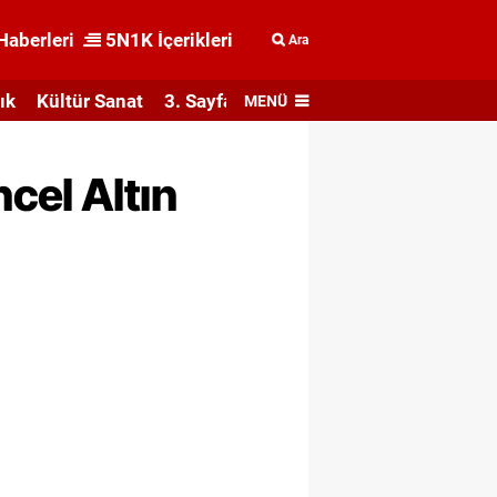
Haberleri
5N1K İçerikleri
Ara
ık
Kültür Sanat
3. Sayfa
MENÜ
cel Altın