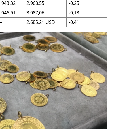
.943,32
2.968,55
-0,25
ersin
.046,91
3.087,06
-0,13
stanbul
—
2.685,21 USD
-0,41
zmir
ars
astamonu
ayseri
rklareli
ırşehir
ocaeli
onya
ütahya