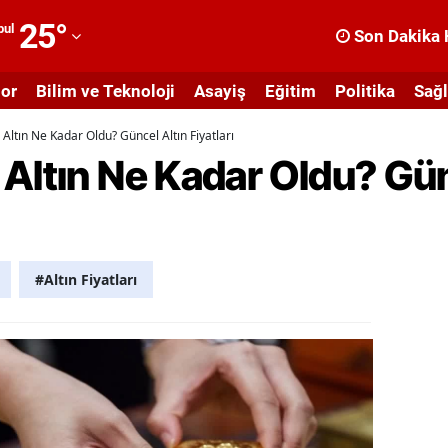
25
°
bul
Son Dakika 
dana
or
Bilim ve Teknoloji
Asayiş
Eğitim
Politika
Sağl
dıyaman
Altın Ne Kadar Oldu? Güncel Altın Fiyatları
fyonkarahisar
Altın Ne Kadar Oldu? Gün
ğrı
masya
nkara
#Altın Fiyatları
ntalya
rtvin
ydın
alıkesir