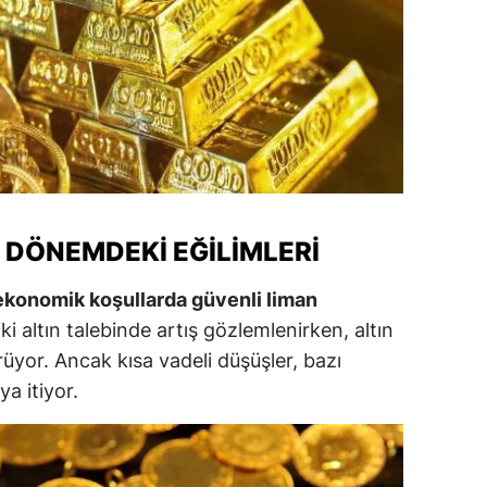
amsun
irt
inop
ivas
ekirdağ
 DÖNEMDEKI EĞILIMLERI
okat
iz ekonomik koşullarda güvenli liman
rabzon
iki altın talebinde artış gözlemlenirken, altın
unceli
rüyor. Ancak kısa vadeli düşüşler, bazı
a itiyor.
anlıurfa
şak
an