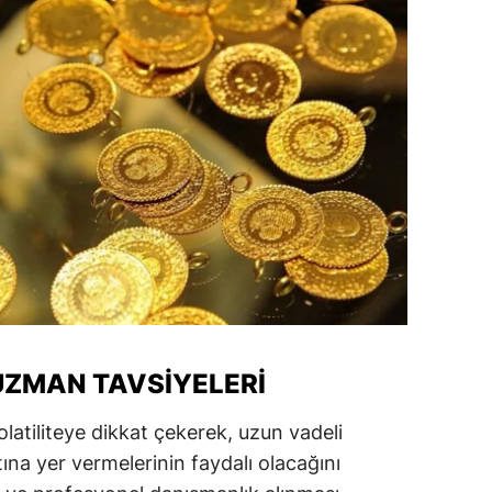
ozgat
onguldak
ksaray
ayburt
araman
ırıkkale
atman
ırnak
 UZMAN TAVSIYELERI
artın
olatiliteye dikkat çekerek, uzun vadeli
rdahan
tına yer vermelerinin faydalı olacağını
ğdır