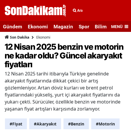
Ara
Gündem
Ekonomi
Magazin
Spor
Bilim ve Teknolo
MENÜ
Ekonomi
Son Dakika
12 Nisan 2025 benzin ve motorin
ne kadar oldu? Güncel akaryakıt
fiyatları
12 Nisan 2025 tarihi itibarıyla Türkiye genelinde
akaryakıt fiyatlarında dikkat çekici bir artış
gözlemleniyor. Artan döviz kurları ve brent petrol
fiyatlarındaki yükseliş, yurt içi akaryakıt fiyatlarını da
yukarı çekti. Sürücüler, özellikle benzin ve motorinde
yaşanan fiyat artışları karşısında zorlanıyor.
#Fiyat
#Akaryakıt
#Benzin
#Motorin