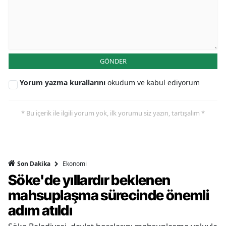
GÖNDER
Yorum yazma kurallarını
okudum ve kabul ediyorum
* Bu içerik ile ilgili yorum yok, ilk yorumu siz yazın, tartışalım *
Ekonomi
Son Dakika
Söke'de yıllardır beklenen
mahsuplaşma sürecinde önemli
adım atıldı