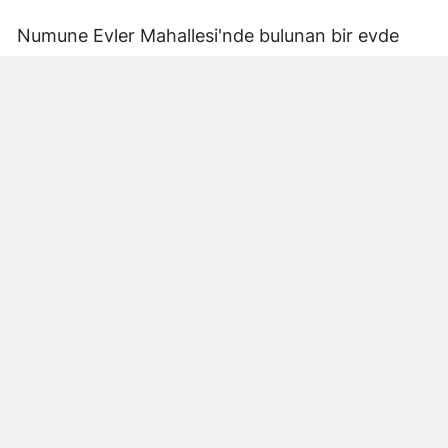
Numune Evler Mahallesi'nde bulunan bir evde
bilinmeyen nedenle yangın çıktı. Olay,
çevredekiler tarafından fark edilerek yetkililere
bildirildi.
Hatay Büyükşehir Belediyesi'ne bağlı itfaiye