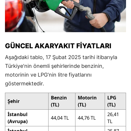
GÜNCEL AKARYAKIT FIYATLARI
Aşağıdaki tablo, 17 Şubat 2025 tarihi itibarıyla
Türkiye'nin önemli şehirlerinde benzinin,
motorinin ve LPG'nin litre fiyatlarını
göstermektedir.
Benzin
Motorin
LPG
Şehir
(TL)
(TL)
(TL)
İstanbul
26,41
44,04 TL
44,76 TL
(Avrupa)
TL
İstanbul
25,87