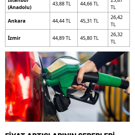
43,88 TL
44,66 TL
(Anadolu)
TL
26,42
Ankara
44,44 TL
45,31 TL
TL
26,32
İzmir
44,89 TL
45,80 TL
TL