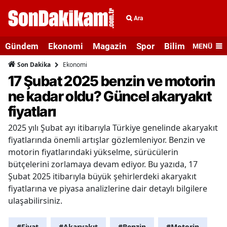
Ara
Gündem
Ekonomi
Magazin
Spor
Bilim ve Teknolo
MENÜ
Ekonomi
Son Dakika
17 Şubat 2025 benzin ve motorin
ne kadar oldu? Güncel akaryakıt
fiyatları
2025 yılı Şubat ayı itibarıyla Türkiye genelinde akaryakıt
fiyatlarında önemli artışlar gözlemleniyor. Benzin ve
motorin fiyatlarındaki yükselme, sürücülerin
bütçelerini zorlamaya devam ediyor. Bu yazıda, 17
Şubat 2025 itibarıyla büyük şehirlerdeki akaryakıt
fiyatlarına ve piyasa analizlerine dair detaylı bilgilere
ulaşabilirsiniz.
#Fiyat
#Akaryakıt
#Benzin
#Motorin