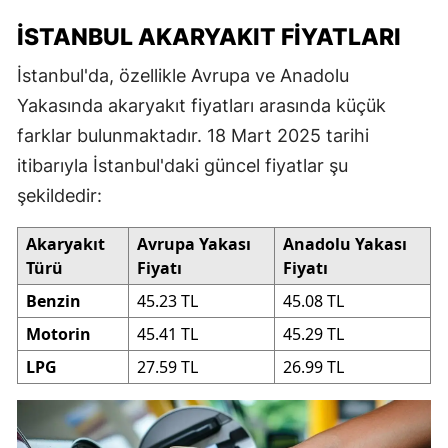
İSTANBUL AKARYAKIT FIYATLARI
İstanbul'da, özellikle Avrupa ve Anadolu
Yakasında akaryakıt fiyatları arasında küçük
farklar bulunmaktadır. 18 Mart 2025 tarihi
itibarıyla İstanbul'daki güncel fiyatlar şu
şekildedir:
Akaryakıt
Avrupa Yakası
Anadolu Yakası
Türü
Fiyatı
Fiyatı
Benzin
45.23 TL
45.08 TL
Motorin
45.41 TL
45.29 TL
LPG
27.59 TL
26.99 TL