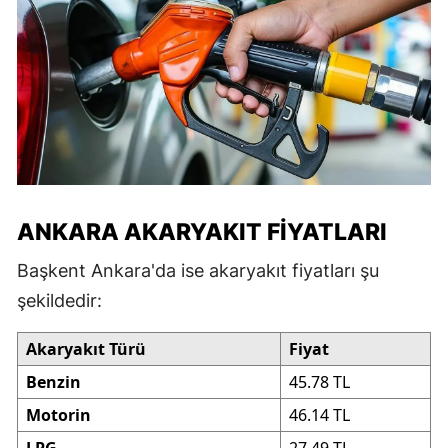
ANKARA AKARYAKIT FIYATLARI
Başkent Ankara'da ise akaryakıt fiyatları şu
şekildedir:
Akaryakıt Türü
Fiyat
Benzin
45.78 TL
Motorin
46.14 TL
LPG
27.49 TL