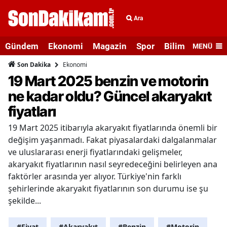
Ara
Gündem
Ekonomi
Magazin
Spor
Bilim ve Teknolo
MENÜ
Ekonomi
Son Dakika
19 Mart 2025 benzin ve motorin
ne kadar oldu? Güncel akaryakıt
fiyatları
19 Mart 2025 itibarıyla akaryakıt fiyatlarında önemli bir
değişim yaşanmadı. Fakat piyasalardaki dalgalanmalar
ve uluslararası enerji fiyatlarındaki gelişmeler,
akaryakıt fiyatlarının nasıl seyredeceğini belirleyen ana
faktörler arasında yer alıyor. Türkiye'nin farklı
şehirlerinde akaryakıt fiyatlarının son durumu ise şu
şekilde...
#Fiyat
#Akaryakıt
#Benzin
#Motorin