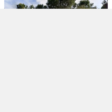
Yenikent Mahallesi’ndeki okul binası,
mahsuplaşma kapsamında devletle trampa
edilen ilk taşınmaz oldu. Plan ve Bütçe
Komisyonu’nun incelemesi sonucu taşınmazın
değeri 194 milyon TL olarak belirlendi.