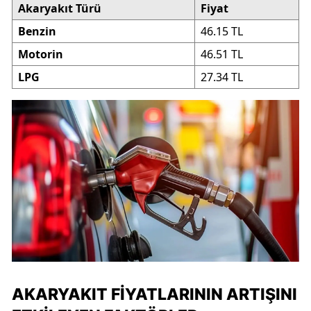
Akaryakıt Türü
Fiyat
Benzin
46.15 TL
Motorin
46.51 TL
LPG
27.34 TL
AKARYAKIT FIYATLARININ ARTIŞINI