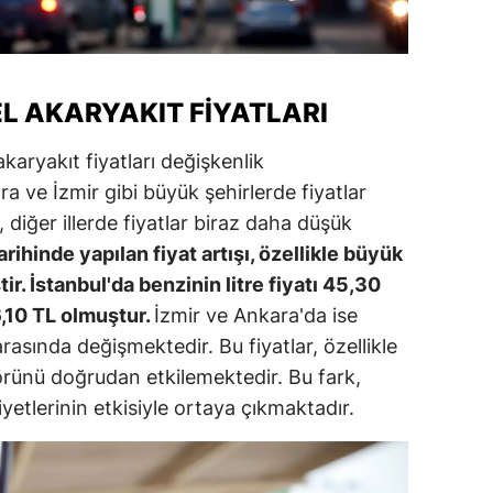
alatya
anisa
L AKARYAKIT FIYATLARI
ahramanmaraş
akaryakıt fiyatları değişkenlik
ardin
a ve İzmir gibi büyük şehirlerde fiyatlar
uğla
 diğer illerde fiyatlar biraz daha düşük
rihinde yapılan fiyat artışı, özellikle büyük
uş
tir. İstanbul'da benzinin litre fiyatı 45,30
evşehir
46,10 TL olmuştur.
İzmir ve Ankara'da ise
rasında değişmektedir. Bu fiyatlar, özellikle
iğde
ktörünü doğrudan etkilemektedir. Bu fark,
rdu
yetlerinin etkisiyle ortaya çıkmaktadır.
ize
akarya