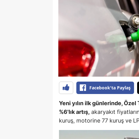
B
B
Bi
B
B
B
Ç
Facebook'ta Paylaş
Ç
Yeni yılın ilk günlerinde, Öze
Ç
%6'lık artış,
akaryakıt fiyatların
kuruş, motorine 77 kuruş ve LP
D
D