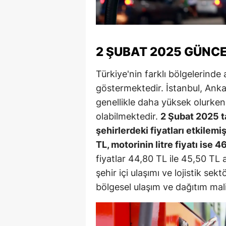
M
M
2 ŞUBAT 2025 GÜNCE
K
Türkiye'nin farklı bölgelerinde 
M
göstermektedir. İstanbul, Ankar
M
genellikle daha yüksek olurken,
olabilmektedir.
2 Şubat 2025 ta
M
şehirlerdeki fiyatları etkilemiş
N
TL, motorinin litre fiyatı ise 
fiyatlar 44,80 TL ile 45,50 TL a
N
şehir içi ulaşımı ve lojistik se
O
bölgesel ulaşım ve dağıtım mali
R
S