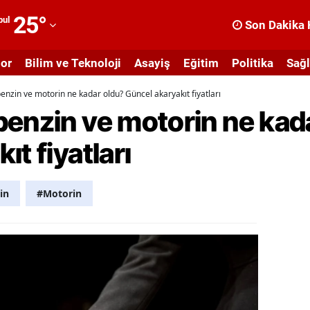
25
°
bul
Son Dakika 
dana
or
Bilim ve Teknoloji
Asayiş
Eğitim
Politika
Sağl
dıyaman
enzin ve motorin ne kadar oldu? Güncel akaryakıt fiyatları
fyonkarahisar
benzin ve motorin ne kad
ğrı
t fiyatları
masya
nkara
in
#Motorin
ntalya
rtvin
ydın
alıkesir