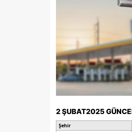
E
E
E
E
E
G
G
G
H
2 ŞUBAT2025 GÜNCE
H
Şehir
I