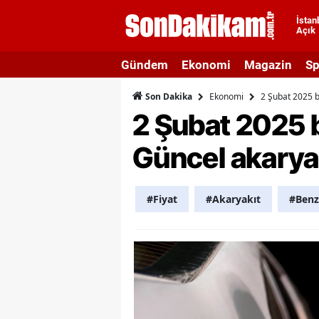
İstan
Açık
A
Gündem
Ekonomi
Magazin
Sp
A
Ekonomi
2 Şubat 2025 b
Son Dakika
A
2 Şubat 2025 
A
Güncel akaryakı
A
A
#Fiyat
#Akaryakıt
#Benz
A
A
A
B