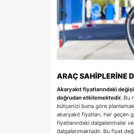
Y
K
Ki
O
D
ARAÇ SAHIPLERINE 
Akaryakıt fiyatlarındaki değişik
doğrudan etkilemektedir.
Bu n
bütçenizi buna göre planlamak ö
akaryakıt fiyatları, her geçen 
fiyatlarındaki dalgalanmalar ve 
dalgalanmaktadır. Bu fiyat değiş