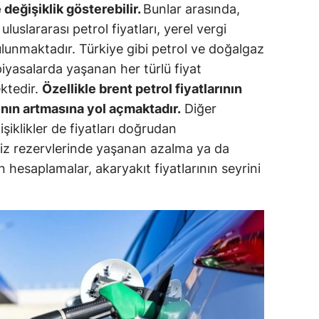
 değişiklik gösterebilir.
Bunlar arasında,
ozgat
luslararası petrol fiyatları, yerel vergi
 bulunmaktadır. Türkiye gibi petrol ve doğalgaz
onguldak
ı piyasalarda yaşanan her türlü fiyat
ksaray
ktedir.
Özellikle brent petrol fiyatlarının
ının artmasına yol açmaktadır.
Diğer
ayburt
şiklikler de fiyatları doğrudan
araman
viz rezervlerinde yaşanan azalma ya da
 hesaplamalar, akaryakıt fiyatlarının seyrini
ırıkkale
atman
ırnak
artın
rdahan
ğdır