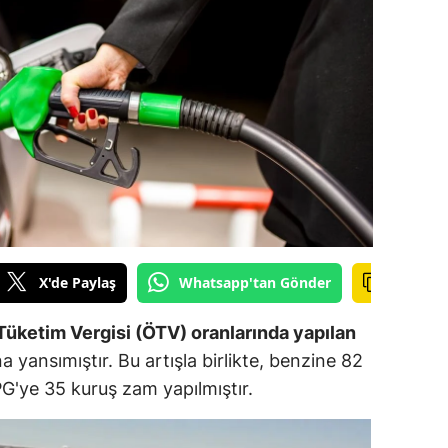
ilecik
ingöl
tlis
olu
urdur
ursa
anakkale
X'de Paylaş
Whatsapp'tan Gönder
ankırı
l Tüketim Vergisi (ÖTV) oranlarında yapılan
orum
a yansımıştır. Bu artışla birlikte, benzine 82
G'ye 35 kuruş zam yapılmıştır.
enizli
iyarbakır