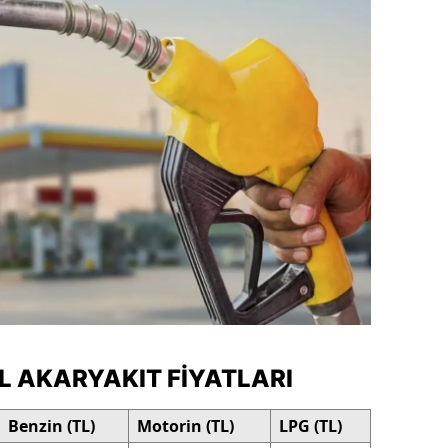
dirne
lazığ
rzincan
rzurum
skişehir
aziantep
iresun
ümüşhane
akkari
L AKARYAKIT FIYATLARI
atay
Benzin (TL)
Motorin (TL)
LPG (TL)
sparta