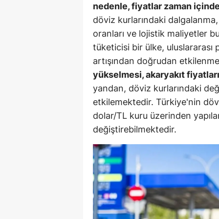
nedenle, fiyatlar zaman içinde
Y
döviz kurlarındaki dalgalanma, u
oranları ve lojistik maliyetler
Z
tüketicisi bir ülke, uluslararas
A
artışından doğrudan etkilenme
yükselmesi, akaryakıt fiyatlar
B
yandan, döviz kurlarındaki deği
K
etkilemektedir. Türkiye'nin dö
dolar/TL kuru üzerinden yapılan
K
değiştirebilmektedir.
B
Ş
B
A
I