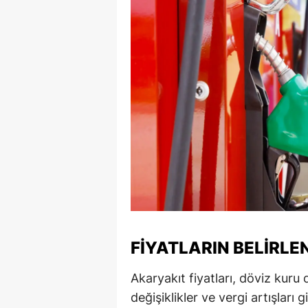
S
Si
S
S
T
T
T
T
FIYATLARIN BELIRLE
Ş
U
Akaryakıt fiyatları, döviz kuru 
değişiklikler ve vergi artışları
V