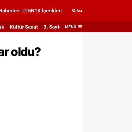
Haberleri
5N1K İçerikleri
Ara
ık
Kültür Sanat
3. Sayfa
MENÜ
ar oldu?