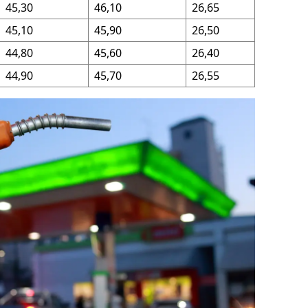
45,30
46,10
26,65
ersin
45,10
45,90
26,50
stanbul
44,80
45,60
26,40
44,90
45,70
26,55
zmir
ars
astamonu
ayseri
rklareli
ırşehir
ocaeli
onya
ütahya