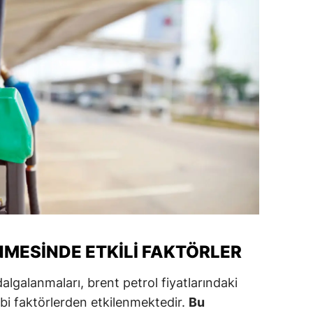
amsun
irt
inop
ivas
ekirdağ
okat
rabzon
unceli
NMESINDE ETKILI FAKTÖRLER
anlıurfa
şak
dalgalanmaları, brent petrol fiyatlarındaki
 gibi faktörlerden etkilenmektedir.
Bu
an