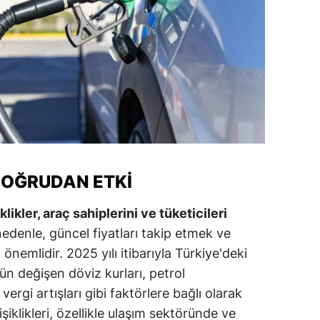
alova
arabük
lis
smaniye
üzce
DOĞRUDAN ETKI
likler, araç sahiplerini ve tüketicileri
edenle, güncel fiyatları takip etmek ve
nemlidir. 2025 yılı itibarıyla Türkiye'deki
gün değişen döviz kurları, petrol
vergi artışları gibi faktörlere bağlı olarak
iklikleri, özellikle ulaşım sektöründe ve