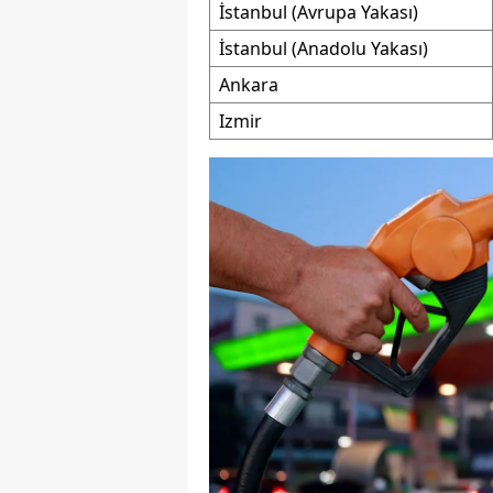
İstanbul (Avrupa Yakası)
M
İstanbul (Anadolu Yakası)
İ
Ankara
Izmir
İ
K
K
K
Kı
K
K
K
K