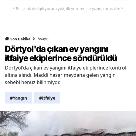
* Bu içerik ile ilgili yorum yok, ilk yorumu siz yazın, tartışalım *
Asayiş
Son Dakika
Dörtyol'da çıkan ev yangını
itfaiye ekiplerince söndürüldü
Dörtyol'da çıkan ev yangını itfaiye ekiplerince kontrol
altına alındı. Maddi hasar meydana gelen yangın
sebebi henüz bilinmiyor.
#Yangın
#İtfaiye