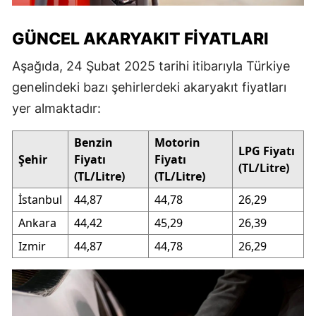
GÜNCEL AKARYAKIT FIYATLARI
Aşağıda, 24 Şubat 2025 tarihi itibarıyla Türkiye
genelindeki bazı şehirlerdeki akaryakıt fiyatları
yer almaktadır:
Benzin
Motorin
LPG Fiyatı
Şehir
Fiyatı
Fiyatı
(TL/Litre)
(TL/Litre)
(TL/Litre)
İstanbul
44,87
44,78
26,29
Ankara
44,42
45,29
26,39
Izmir
44,87
44,78
26,29