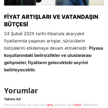
FIYAT ARTIŞLARI VE VATANDAŞIN
BÜTÇESI
24 Şubat 2025 tarihi itibarıyla akaryakıt
fiyatlarında yaşanan artışlar, sürücülerin
bütçelerini etkilemeye devam etmektedir.
Piyasa
koşullarındaki belirsizlikler ve uluslararası
gelişmeler, fiyatların gelecekteki seyrini
belirleyecektir.
Yorumlar
Takma Ad
Yorum yapmak için, isterseniz
giriş
yapabilir veya
kayıt
olabilirsiniz.