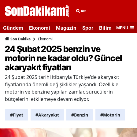
Ara
Gündem
Ekonomi
Magazin
Spor
Bilim ve Teknolo
MENÜ
Ekonomi
Son Dakika
24 Şubat 2025 benzin ve
motorin ne kadar oldu? Güncel
akaryakıt fiyatları
24 Şubat 2025 tarihi itibarıyla Türkiye'de akaryakıt
fiyatlarında önemli değişiklikler yaşandı. Özellikle
motorin ve benzine yapılan zamlar, sürücülerin
bütçelerini etkilemeye devam ediyor.
#Fiyat
#Akaryakıt
#Benzin
#Motorin