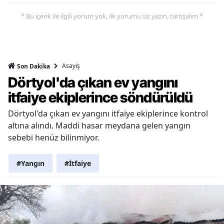
* Bu içerik ile ilgili yorum yok, ilk yorumu siz yazın, tartışalım *
Asayiş
Son Dakika
Dörtyol'da çıkan ev yangını
itfaiye ekiplerince söndürüldü
Dörtyol'da çıkan ev yangını itfaiye ekiplerince kontrol
altına alındı. Maddi hasar meydana gelen yangın
sebebi henüz bilinmiyor.
#Yangın
#İtfaiye